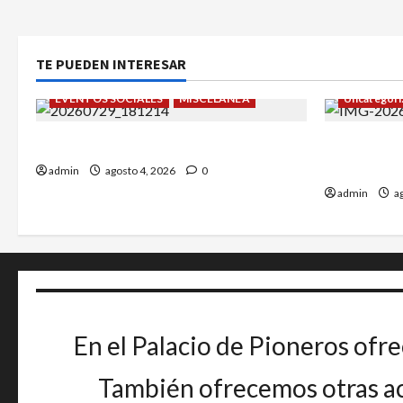
TE PUEDEN INTERESAR
EVENTOS SOCIALES
MISCELÁNEA
Uncategori
¡Un verano para recordar!
Alejandro 
Greco.
admin
agosto 4, 2026
0
admin
ag
En el Palacio de Pioneros ofre
También ofrecemos otras act