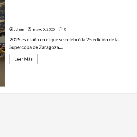
¡25 SUPERCOPAS! 25 AÑOS REPARTIENDO ILUSIÓN
admin
mayo 5, 2025
0
2025 es el año en el que se celebró la 25 edición de la
Supercopa de Zaragoza....
Leer
Leer Más
más
acerca
de
¡25
SUPERCOPAS!
25
AÑOS
REPARTIENDO
ILUSIÓN