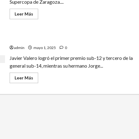
Supercopa de Zaragoza....
Leer
Leer Más
más
acerca
de
¡25
SUPERCOPAS!
LOS HERMANOS VALERO DÁNDOLO TODO EN BINEFAR
25
AÑOS
admin
mayo 1, 2025
0
REPARTIENDO
ILUSIÓN
Javier Valero logró el primer premio sub-12 y tercero de la
general sub-14, mientras su hermano Jorge...
Leer
Leer Más
más
acerca
de
LOS
HERMANOS
VALERO
DÁNDOLO
TODO
EN
BINEFAR