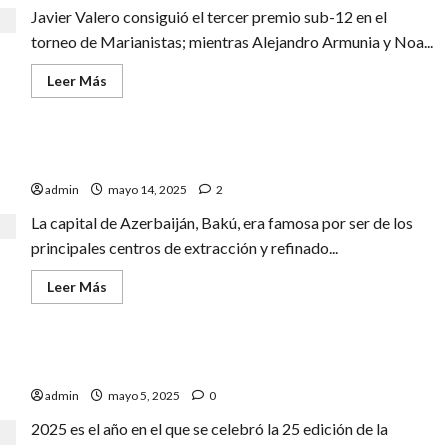
Javier Valero consiguió el tercer premio sub-12 en el
torneo de Marianistas; mientras Alejandro Armunia y Noa...
Leer
Leer Más
más
acerca
de
MARIANISTAS
NOS
GARI KASPAROV, EL OGRO DE BAKÚ.
PERMITE
BRILLAR
admin
mayo 14, 2025
2
La capital de Azerbaiján, Bakú, era famosa por ser de los
principales centros de extracción y refinado...
Leer
Leer Más
más
acerca
de
GARI
KASPAROV,
¡25 SUPERCOPAS! 25 AÑOS REPARTIENDO ILUSIÓN
EL
OGRO
admin
mayo 5, 2025
0
DE
BAKÚ.
2025 es el año en el que se celebró la 25 edición de la