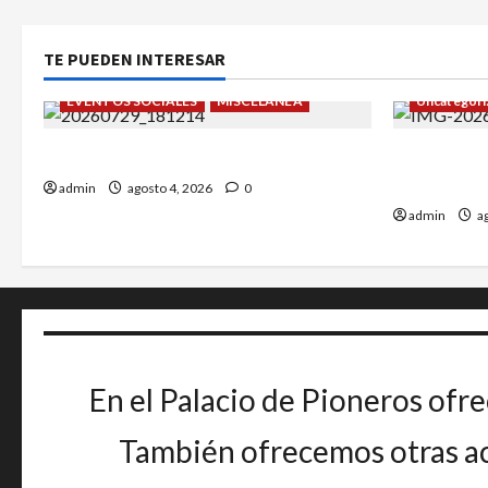
TE PUEDEN INTERESAR
EVENTOS SOCIALES
MISCELÁNEA
Uncategori
¡Un verano para recordar!
Alejandro 
Greco.
admin
agosto 4, 2026
0
admin
ag
En el Palacio de Pioneros ofre
También ofrecemos otras act