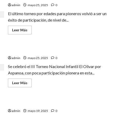
admin
mayo 25, 2025
0
El último torneo por edades para pioneros volvió a ser un
éxito de participación, de nivel de...
Leer
Leer Más
más
acerca
de
TORNEO
PARA
ALEJANDRO ARMUNIA LOGRA UN NUEVO ÉXITO.
PIONEROS
POR
admin
mayo 25, 2025
0
EDADES
MAYO.
Se celebró el III Torneo Nacional Infantil El Olivar por
Aspanoa, con poca participación pionera en esta...
Leer
Leer Más
más
acerca
de
ALEJANDRO
ARMUNIA
MARIANISTAS NOS PERMITE BRILLAR
LOGRA
UN
admin
mayo 19, 2025
0
NUEVO
ÉXITO.