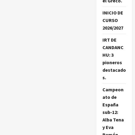
el Greco.
INICIO DE
CURSO
2026/2027
IRT DE
CANDANC
HU: 3
pioneros
destacado
s.
Campeon
ato de
España
sub-12:
Alba Tena
y Eva
Remón