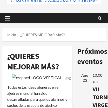
CLASES DE AJEDREZ ZARAGOZA Y MUCHO MÁS
Menú
principal
Inicio
¿QUIERES MEJORAR MÁS?
Próximos
¿QUIERES
eventos
MEJORAR MÁS?
Ago
10:00
23
am
Todas estas ideas pioneras en el
VII
ajedrez mundial han sido
TORN
desarrolladas para que los alumnos y
VIRG
socios de la escuela de ajedrez