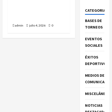
II Lince Andujar Chess:
CATEGORIAS
Buen torneo de Daniel
Romero.
BASES DE
admin
julio 4, 2026
0
TORNEOS
EVENTOS
SOCIALES
ÉXITOS
DEPORTIVOS
MEDIOS DE
COMUNICACIO
MISCELÁNEA
NOTICIAS
DESTACADAS