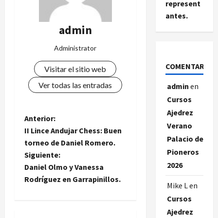
represent
antes.
admin
Administrator
COMENTARIOS
Visitar el sitio web
Ver todas las entradas
admin
en
Cursos
Ajedrez
N
Anterior:
Verano
II Lince Andujar Chess: Buen
a
Palacio de
torneo de Daniel Romero.
Pioneros
Siguiente:
v
2026
Daniel Olmo y Vanessa
e
Rodríguez en Garrapinillos.
Mike L
en
Cursos
g
Ajedrez