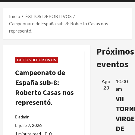
principal
Inicio
ÉXITOS DEPORTIVOS
Campeonato de España sub-8: Roberto Casas nos
representó.
Próximos
ÉXITOS DEPORTIVOS
eventos
Campeonato de
España sub-8:
Ago
10:00
23
am
Roberto Casas nos
VII
representó.
TORN
VIRG
admin
julio 7, 2026
DE
1 minute read
0