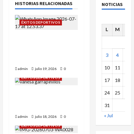
HISTORIAS RELACIONADAS
NOTICIAS
ÉXITOS DEPORTIVOS
L
M
X
Campeonato de España
sub-12: Alba Tena y Eva
Remón nuestras
3
4
5
representantes.
10
11
12
admin
julio 19, 2026
0
ÉXITOS DEPORTIVOS
17
18
19
24
25
26
Daniel Olmo y Vanessa
Rodríguez en
31
Garrapinillos.
« Jul
admin
julio 18, 2026
0
ÉXITOS DEPORTIVOS