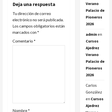
a
Deja una respuesta
Verano
Palacio de
c
Tu dirección de correo
Pioneros
electrónico no será publicada.
i
2026
Los campos obligatorios están
marcados con
*
ó
admin
en
Comentario
*
Cursos
n
Ajedrez
d
Verano
Palacio de
e
Pioneros
e
2026
n
Carlos
González
t
en
Cursos
Ajedrez
r
Nombre
*