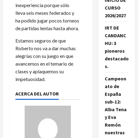
INICIO DE
inexperiencia porque sólo
CURSO
lleva seis meses federados y
2026/2027
ha podido jugar pocos torneos
IRT DE
de partidas lentas hasta ahora.
CANDANC
Estamos seguros de que
HU: 3
Roberto nos va a dar muchas
pioneros
alegrías con su juego en que
destacado
avancemos en el temario de
s.
clases y aplaquemos su
Campeon
impetuosidad.
ato de
ACERCA DEL AUTOR
España
sub-12:
Alba Tena
y Eva
Remón
nuestras