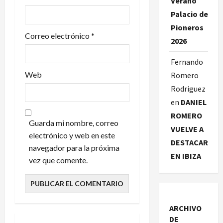
Verano
a
Palacio de
Pioneros
d
Correo electrónico
*
2026
a
Fernando
s
Web
Romero
Rodriguez
en
DANIEL
ROMERO
Guarda mi nombre, correo
VUELVE A
electrónico y web en este
DESTACAR
navegador para la próxima
EN IBIZA
vez que comente.
ARCHIVO
DE