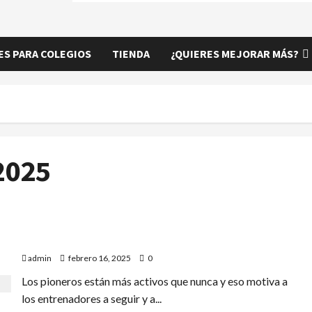
S PARA COLEGIOS
TIENDA
¿QUIERES MEJORAR MÁS?
2025
NUEVO LLENO EN EL TORNEO POR PAREJAS
admin
febrero 16, 2025
0
Los pioneros están más activos que nunca y eso motiva a
los entrenadores a seguir y a...