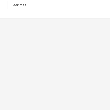
Leer
Leer Más
más
acerca
de
NUEVO
LLENO
EN
EL
TORNEO
POR
PAREJAS