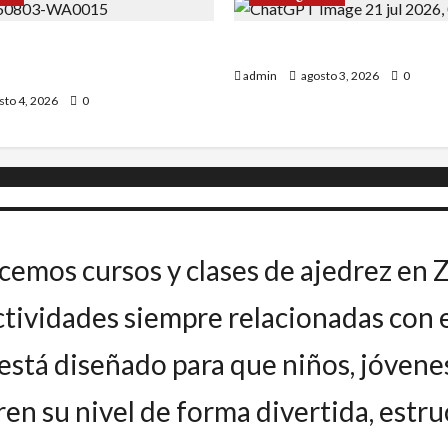
Uceda se impone en el
INICIO DE CURSO 2026/20
admin
agosto 3, 2026
0
sto 4, 2026
0
cemos cursos y clases de ajedrez en 
ividades siempre relacionadas con el
stá diseñado para que niños, jóvene
n su nivel de forma divertida, estruct