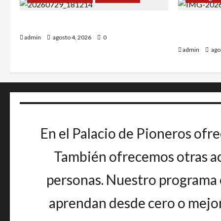
¡Un verano para recordar!
Alejandro 
Greco.
admin
agosto 4, 2026
0
admin
ago
En el Palacio de Pioneros ofre
También ofrecemos otras act
personas. Nuestro programa e
aprendan desde cero o mejore