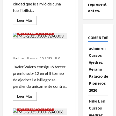
ciudad que le sirvió de cuna
represent
fue Tbilisi,...
antes.
Leer
Leer Más
más
acerca
de
ÉXITOS DEPORTIVOS
PETROSIAN;
COMENTARIOS
ELEGANCIA
EN
II Torneo Ajedrez La
EL
admin
en
AJEDREZ.
Milagrosa.
Cursos
admin
marzo 10, 2025
0
Ajedrez
Javier Valero consiguió tercer
Verano
premio sub-12 en el II torneo
Palacio de
de ajedrez La Milagrosa,
Pioneros
perdiendo únicamente contra...
2026
Leer
Leer Más
más
Mike L
en
acerca
de
Cursos
ÉXITOS DEPORTIVOS
II
Torneo
Ajedrez