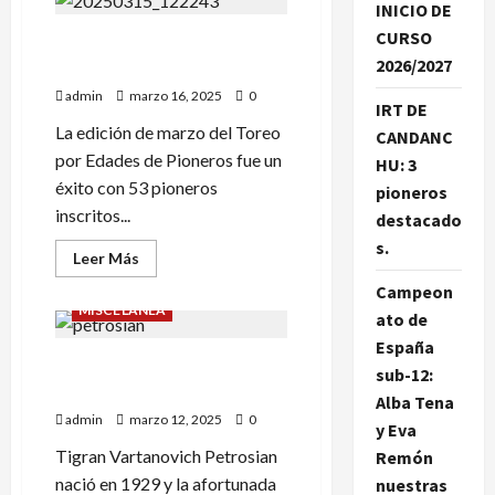
INICIO DE
POR
EQUIPOS:
CURSO
53 PIONEROS EN EL TORNEO
BUENAS
NOTICIAS
2026/2027
POR EDADES DE MARZO.
EN
GENERAL.
admin
marzo 16, 2025
0
IRT DE
La edición de marzo del Toreo
CANDANC
por Edades de Pioneros fue un
HU: 3
éxito con 53 pioneros
pioneros
inscritos...
destacado
s.
Leer
Leer Más
más
acerca
Campeon
de
MISCELÁNEA
ato de
53
PIONEROS
España
EN
PETROSIAN; ELEGANCIA EN
EL
sub-12:
TORNEO
EL AJEDREZ.
POR
Alba Tena
EDADES
admin
marzo 12, 2025
0
DE
y Eva
MARZO.
Tigran Vartanovich Petrosian
Remón
nació en 1929 y la afortunada
nuestras