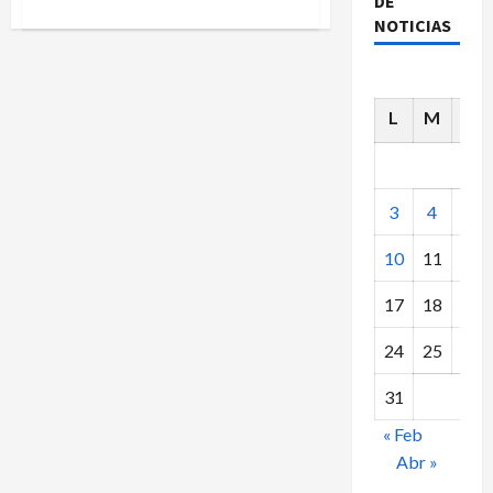
DE
acerca
de
NOTICIAS
TORNEO
DE
CARNAVAL.
UNA
AUTENTICA
FIESTA.
L
M
X
3
4
5
10
11
12
17
18
19
24
25
26
31
« Feb
Abr »