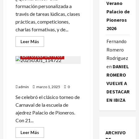
Verano
formación personalizada a
Palacio de
través de tareas lúdicas, clases
Pioneros
prácticas, competiciones,
2026
charlas formativas, y de...
Fernando
Leer
Leer Más
más
Romero
acerca
de
ÉXITOS DEPORTIVOS
Rodriguez
¡CAMPAMENTO
DE
en
DANIEL
AJEDREZ
TORNEO DE CARNAVAL. UNA
EN
ROMERO
VILLANUA!
AUTENTICA FIESTA.
VUELVE A
admin
marzo 1, 2025
0
DESTACAR
Se celebró el clásico torneo de
EN IBIZA
Carnaval de la escuela de
ajedrez Palacio de Pioneros.
Con 21...
Leer
ARCHIVO
Leer Más
más