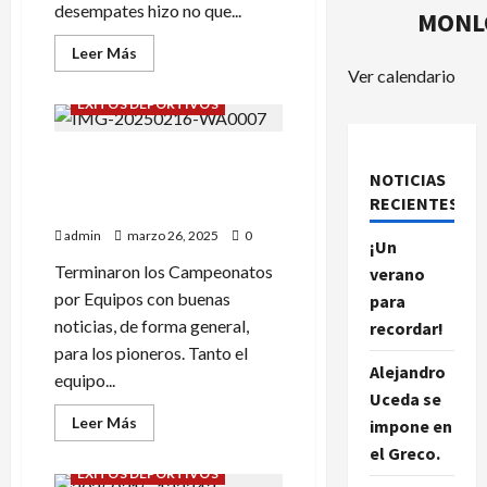
desempates hizo no que...
MONL
Leer
Leer Más
más
Ver calendario
acerca
de
ÉXITOS DEPORTIVOS
TORNEO
DE
COLEGIOS
CAMPEONATOS POR
DE
ARAGON
NOTICIAS
EQUIPOS: BUENAS NOTICIAS
SUB-
RECIENTES.
12
EN GENERAL.
admin
marzo 26, 2025
0
¡Un
Terminaron los Campeonatos
verano
por Equipos con buenas
para
noticias, de forma general,
recordar!
para los pioneros. Tanto el
Alejandro
equipo...
Uceda se
Leer
Leer Más
impone en
más
acerca
el Greco.
de
ÉXITOS DEPORTIVOS
CAMPEONATOS