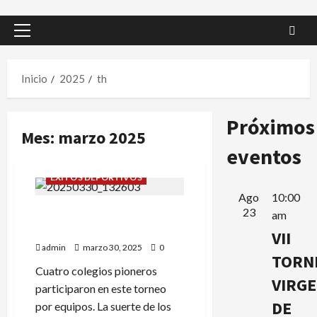
Menú
principal
Inicio
2025
th
Próximos
Mes:
marzo 2025
eventos
ÉXITOS DEPORTIVOS
Ago
10:00
23
TORNEO DE COLEGIOS DE
am
ARAGON SUB-12
VII
admin
marzo 30, 2025
0
TORN
Cuatro colegios pioneros
VIRG
participaron en este torneo
DE
por equipos. La suerte de los