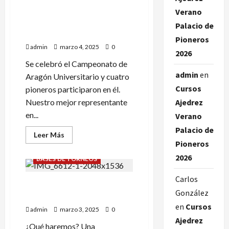
Ajedrez
ALBERTO CRESPO
La
Verano
Milagrosa.
SUBCAMPEON
Palacio de
UNIVERSITARIO
Pioneros
admin
marzo 4, 2025
0
2026
Se celebró el Campeonato de
admin
en
Aragón Universitario y cuatro
Cursos
pioneros participaron en él.
Nuestro mejor representante
Ajedrez
en...
Verano
Palacio de
Leer
Leer Más
más
Pioneros
acerca
de
2026
BASES DE TORNEOS
ALBERTO
CRESPO
SUBCAMPEON
Carlos
¡CAMPAMENTO DE AJEDREZ
UNIVERSITARIO
González
EN VILLANUA!
en
Cursos
admin
marzo 3, 2025
0
Ajedrez
¿Qué haremos? Una