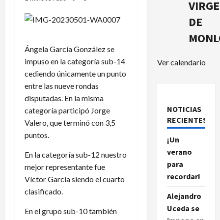
VIRG
DE
MONL
Ángela García González se
impuso en la categoría sub-14
Ver calendario
cediendo únicamente un punto
entre las nueve rondas
disputadas. En la misma
NOTICIAS
categoría participó Jorge
RECIENTES.
Valero, que terminó con 3,5
puntos.
¡Un
verano
En la categoría sub-12 nuestro
para
mejor representante fue
recordar!
Víctor García siendo el cuarto
clasificado.
Alejandro
Uceda se
En el grupo sub-10 también