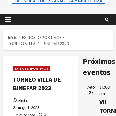
CLASES DE AJEDREZ ZARAGOZA Y MUCHO MÁS
Menú
principal
Inicio
ÉXITOS DEPORTIVOS
TORNEO VILLA DE BINEFAR 2023
Próximos
ÉXITOS DEPORTIVOS
eventos
TORNEO VILLA DE
BINEFAR 2023
Ago
10:00
23
am
VII
admin
mayo 1, 2023
TORN
1 minute read
0