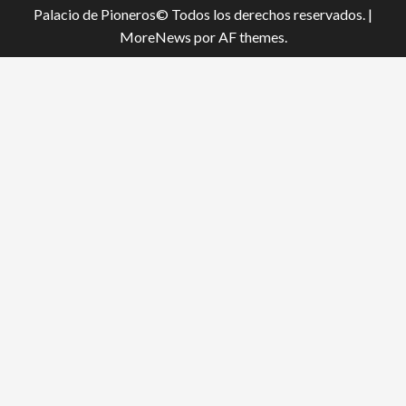
Palacio de Pioneros© Todos los derechos reservados.
|
MoreNews
por AF themes.