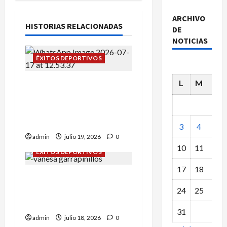
ARCHIVO
HISTORIAS RELACIONADAS
DE
NOTICIAS
ÉXITOS DEPORTIVOS
L
M
X
Campeonato de España
sub-12: Alba Tena y Eva
Remón nuestras
representantes.
3
4
5
admin
julio 19, 2026
0
10
11
12
ÉXITOS DEPORTIVOS
17
18
19
Daniel Olmo y Vanessa
Rodríguez en
24
25
26
Garrapinillos.
31
admin
julio 18, 2026
0