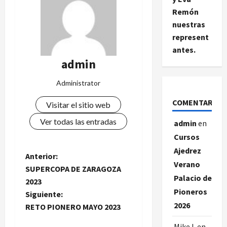
Remón
nuestras
represent
antes.
admin
Administrator
COMENTARIOS
Visitar el sitio web
Ver todas las entradas
admin
en
Cursos
Ajedrez
N
Anterior:
Verano
SUPERCOPA DE ZARAGOZA
a
Palacio de
2023
Pioneros
Siguiente:
v
2026
RETO PIONERO MAYO 2023
e
Mike L
en