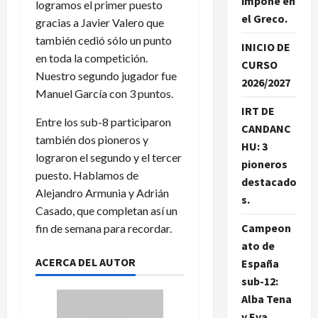
impone en
logramos el primer puesto
el Greco.
gracias a Javier Valero que
también cedió sólo un punto
INICIO DE
en toda la competición.
CURSO
Nuestro segundo jugador fue
2026/2027
Manuel García con 3 puntos.
IRT DE
Entre los sub-8 participaron
CANDANC
también dos pioneros y
HU: 3
lograron el segundo y el tercer
pioneros
puesto. Hablamos de
destacado
Alejandro Armunia y Adrián
s.
Casado, que completan así un
Campeon
fin de semana para recordar.
ato de
ACERCA DEL AUTOR
España
sub-12:
Alba Tena
y Eva