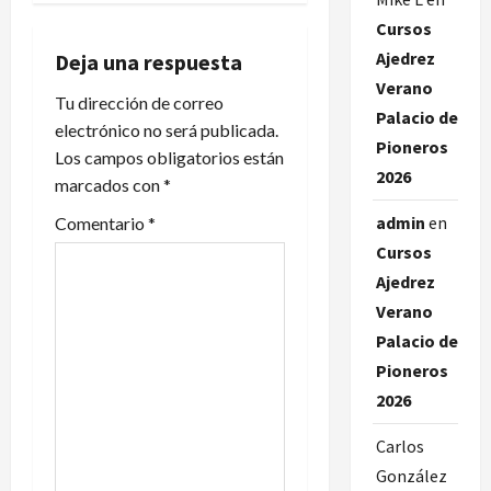
Cursos
g
Ajedrez
Deja una respuesta
a
Verano
Tu dirección de correo
Palacio de
c
electrónico no será publicada.
Pioneros
Los campos obligatorios están
i
2026
marcados con
*
ó
admin
en
Comentario
*
Cursos
n
Ajedrez
d
Verano
Palacio de
e
Pioneros
e
2026
n
Carlos
González