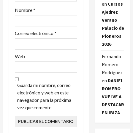
t
en
Cursos
Nombre
*
Ajedrez
r
Verano
a
Palacio de
Correo electrónico
*
Pioneros
d
2026
a
Web
Fernando
s
Romero
Rodriguez
en
DANIEL
Guarda mi nombre, correo
ROMERO
electrónico y web en este
VUELVE A
navegador para la próxima
DESTACAR
vez que comente.
EN IBIZA