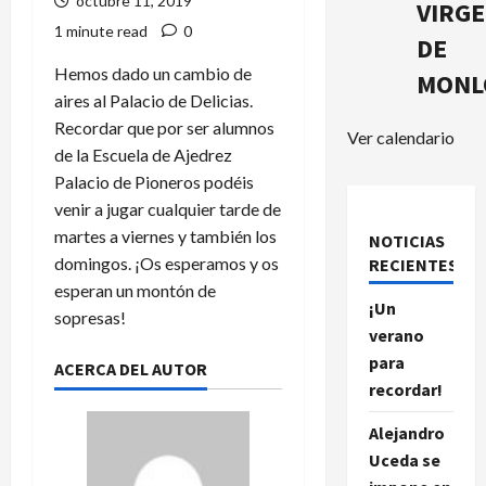
octubre 11, 2019
VIRG
1 minute read
0
DE
Hemos dado un cambio de
MONL
aires al Palacio de Delicias.
Recordar que por ser alumnos
Ver calendario
de la Escuela de Ajedrez
Palacio de Pioneros podéis
venir a jugar cualquier tarde de
martes a viernes y también los
NOTICIAS
domingos. ¡Os esperamos y os
RECIENTES.
esperan un montón de
¡Un
sopresas!
verano
para
ACERCA DEL AUTOR
recordar!
Alejandro
Uceda se