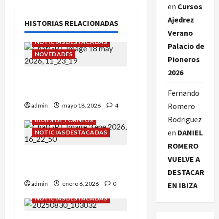
en
Cursos
Ajedrez
HISTORIAS RELACIONADAS
Verano
NOTICIAS DESTACADAS
Palacio de
NOVEDADES
Pioneros
2026
Cursos Ajedrez Verano
Palacio de Pioneros 2026
Fernando
Romero
admin
mayo 18, 2026
4
Rodriguez
BASES DE TORNEOS
en
DANIEL
NOTICIAS DESTACADAS
ROMERO
¡GRAN SORTEO PIONERO
VUELVE A
2026!
DESTACAR
admin
enero 6, 2026
0
EN IBIZA
NOTICIAS DESTACADAS