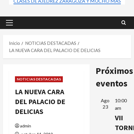
CLASES DE AJEDREZ ZARAGOZA Y MUCHO MÁS
Menú
principal
Inicio
NOTICIAS DESTACADAS
LA NUEVA CARA DEL PALACIO DE DELICIAS
Próximos
NOTICIAS DESTACADAS
eventos
LA NUEVA CARA
DEL PALACIO DE
Ago
10:00
23
am
DELICIAS
VII
TORN
admin