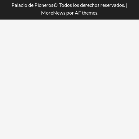
Palacio de Pioneros© Todos los derechos reservados.
|
MoreNews
por AF themes.