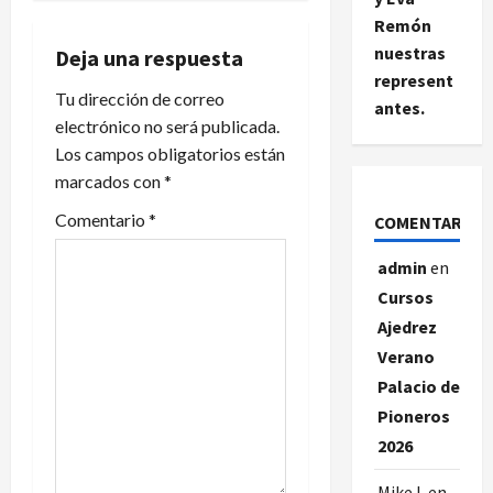
g
Remón
a
nuestras
Deja una respuesta
represent
c
Tu dirección de correo
antes.
electrónico no será publicada.
i
Los campos obligatorios están
marcados con
*
ó
Comentario
*
COMENTARIOS
n
admin
en
d
Cursos
e
Ajedrez
Verano
e
Palacio de
n
Pioneros
2026
t
Mike L
en