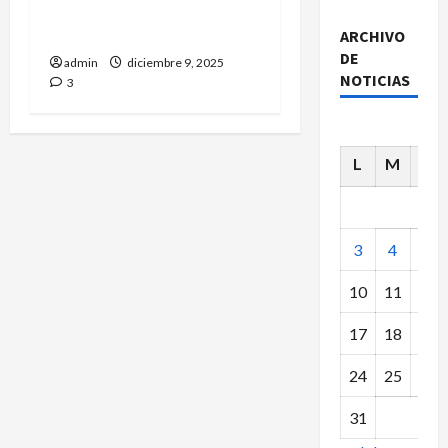
GERARDO PUEYO… OTRO
CLÁSICO QUE SE VA.
ARCHIVO
DE
admin
diciembre 9, 2025
NOTICIAS
3
L
M
X
3
4
5
10
11
12
17
18
19
24
25
26
31