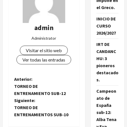
impone en
el Greco.
INICIO DE
CURSO
admin
2026/2027
Administrator
IRT DE
Visitar el sitio web
CANDANC
HU: 3
Ver todas las entradas
pioneros
destacado
N
Anterior:
s.
TORNEO DE
a
Campeon
ENTRENAMIENTO SUB-12
ato de
Siguiente:
v
España
TORNEO DE
sub-12:
e
ENTRENAMIENTOS SUB-10
Alba Tena
y Eva