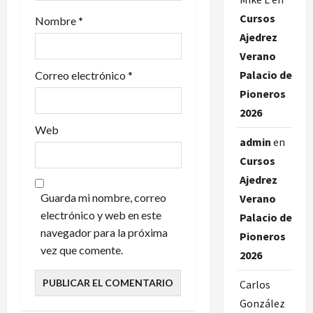
r
Cursos
Nombre
*
Ajedrez
a
Verano
d
Palacio de
Correo electrónico
*
Pioneros
a
2026
s
Web
admin
en
Cursos
Ajedrez
Guarda mi nombre, correo
Verano
electrónico y web en este
Palacio de
navegador para la próxima
Pioneros
vez que comente.
2026
Carlos
González