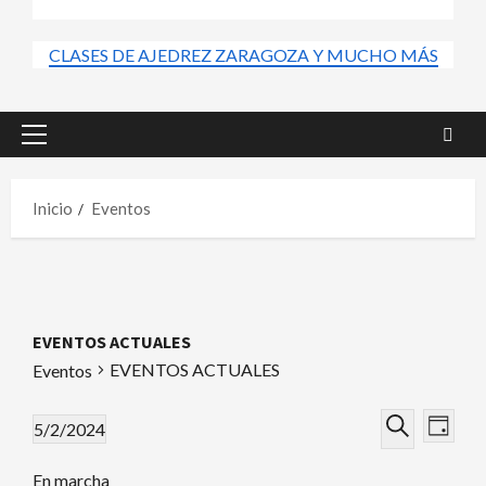
CLASES DE AJEDREZ ZARAGOZA Y MUCHO MÁS
Menú
principal
Inicio
Eventos
EVENTOS ACTUALES
EVENTOS ACTUALES
Eventos
Nav
Navega
Eventos
5/2/2024
Día
de
Seleccionar
Buscar
de
for
En marcha
fecha.