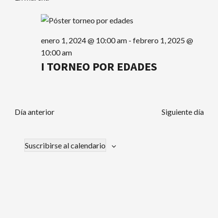
vist
búsque
febrero
de
y
5,
Eve
enero 1, 2024 @ 10:00 am
-
febrero 1, 2025 @
vistas
10:00 am
2024
I TORNEO POR EDADES
de
Evento
Día anterior
Siguiente día
Suscribirse al calendario