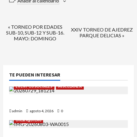
Añadir al calendario
Navegación
«
TORNEO POR EDADES
XXIV TORNEO DE AJEDREZ
SUB-10, SUB-12 Y SUB-16.
PARQUE DELICIAS
»
del
MAYO: DOMINGO
Evento
TE PUEDEN INTERESAR
EVENTOS SOCIALES
MISCELÁNEA
¡Un verano para recordar!
admin
agosto 4, 2026
0
Uncategorized
Alejandro Uceda se impone en el Greco.