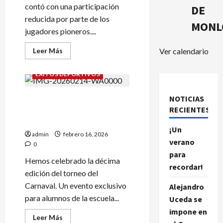
contó con una participación
DE
reducida por parte de los
MONL
jugadores pioneros....
Leer
Leer Más
Ver calendario
más
EVENTOS SOCIALES
acerca
de
ÉXITOS DEPORTIVOS
BUENAS
NOTICAS
EN
NOTICIAS
X TORNEO DEL CARNAVAL:
EL
II
RECIENTES.
LOS MINIONS EN EL
INFANTIL
DE
TABLERO!!
INVIERNO.
¡Un
admin
febrero 16, 2026
verano
0
para
Hemos celebrado la décima
recordar!
edición del torneo del
Carnaval. Un evento exclusivo
Alejandro
para alumnos de la escuela...
Uceda se
impone en
Leer
Leer Más