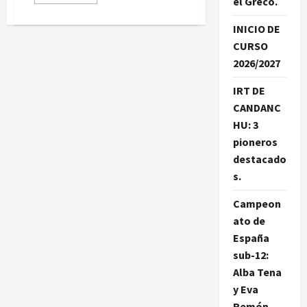
el Greco.
más
acerca
de
INICIO DE
X
TORNEO
CURSO
DEL
CARNAVAL:
2026/2027
LOS
MINIONS
EN
IRT DE
EL
TABLERO!!
CANDANC
HU: 3
pioneros
destacado
s.
Campeon
ato de
España
sub-12:
Alba Tena
y Eva
Remón