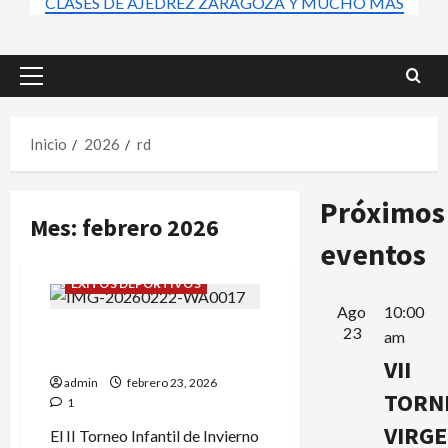
CLASES DE AJEDREZ ZARAGOZA Y MUCHO MÁS
Menú
principal
Inicio
2026
rd
Próximos
Mes:
febrero 2026
eventos
ÉXITOS DEPORTIVOS
Ago
10:00
23
BUENAS NOTICAS EN EL II
am
INFANTIL DE INVIERNO.
VII
admin
febrero 23, 2026
TORN
1
VIRG
El II Torneo Infantil de Invierno