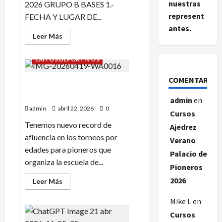
nuestras
2026 GRUPO B BASES 1.-
represent
FECHA Y LUGAR DE...
antes.
Leer
Leer Más
más
acerca
de
ÉXITOS DEPORTIVOS
V
TORNEO
DE
COMENTARIOS
¡NUEVO RECORD EN EL POR
COLEGIOS
PIONEROS
EDADES DE ABRIL!
CENTRO
admin
en
COMERCIAL
admin
abril 22, 2026
0
AUGUSTA
Cursos
B
Tenemos nuevo record de
Ajedrez
afluencia en los torneos por
Verano
edades para pioneros que
Palacio de
organiza la escuela de...
Pioneros
2026
Leer
Leer Más
más
acerca
Mike L
en
de
¡NUEVO
Cursos
RECORD