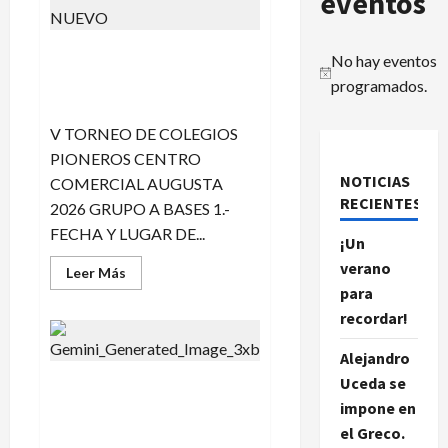
eventos
V TORNEO DE COLEGIOS
No hay eventos
PIONEROS CENTRO
Notice
programados.
COMERCIAL AUGUSTA A
V TORNEO DE COLEGIOS
PIONEROS CENTRO
NOTICIAS
COMERCIAL AUGUSTA
RECIENTES.
2026 GRUPO A BASES 1.-
FECHA Y LUGAR DE...
¡Un
verano
Leer
Leer Más
más
para
acerca
de
recordar!
V
TORNEO
DE
Alejandro
COLEGIOS
Uceda se
PIONEROS
VII TORNEO DE AJEDREZ
CENTRO
impone en
CENTRO COMERCIAL
COMERCIAL
AUGUSTA
AUGUSTA
el Greco.
A