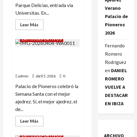
Parque Delicias, entrada vía
Verano
Universitas. En...
Palacio de
Pioneros
Leer
Leer Más
más
2026
acerca
de
ÉXITOS DEPORTIVOS
XXIV
Fernando
TORNEO
DE
Romero
PALACIO DE PIONEROS
AJEDREZ
PARQUE
CELEBRA LA SEMANA SANTA
Rodriguez
DELICIAS
CON EL MEJOR AJEDREZ.
en
DANIEL
admin
abril 5, 2026
0
ROMERO
Palacio de Pioneros celebró la
VUELVE A
Semana Santa con el mejor
DESTACAR
ajedrez. Sí, el mejor ajedrez, el
EN IBIZA
de...
Leer
Leer Más
más
acerca
de
ARCHIVO
ÉXITOS DEPORTIVOS