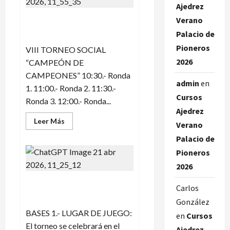
EN
Ajedrez
EL
POR
Verano
VIII TORNEO SOCIAL
EDADES
DE
«CAMPEÓN DE CAMPEONES»
Palacio de
ABRIL!
Pioneros
VIII TORNEO SOCIAL
2026
“CAMPEÓN DE
CAMPEONES” 10:30.- Ronda
admin
en
1. 11:00.- Ronda 2. 11:30.-
Cursos
Ronda 3. 12:00.- Ronda...
Ajedrez
Leer
Leer Más
Verano
más
acerca
Palacio de
de
VIII
Pioneros
TORNEO
SOCIAL
2026
«CAMPEÓN
DE
XXIV TORNEO DE AJEDREZ
CAMPEONES»
Carlos
PARQUE DELICIAS
González
BASES 1.- LUGAR DE JUEGO:
en
Cursos
El torneo se celebrará en el
Ajedrez