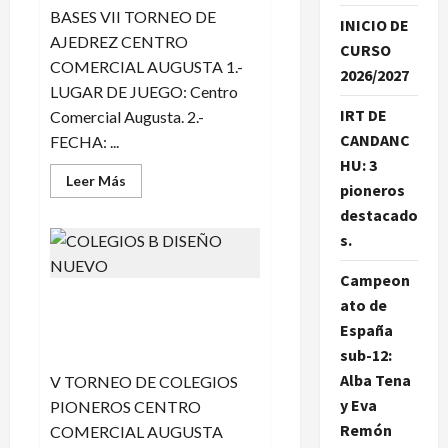
BASES VII TORNEO DE
INICIO DE
AJEDREZ CENTRO
CURSO
COMERCIAL AUGUSTA 1.-
2026/2027
LUGAR DE JUEGO: Centro
IRT DE
Comercial Augusta. 2.-
CANDANC
FECHA: ...
HU: 3
Leer
Leer Más
pioneros
más
acerca
destacado
de
VII
s.
TORNEO
DE
AJEDREZ
Campeon
CENTRO
V TORNEO DE COLEGIOS
ato de
COMERCIAL
AUGUSTA
PIONEROS CENTRO
España
COMERCIAL AUGUSTA B
sub-12:
Alba Tena
V TORNEO DE COLEGIOS
y Eva
PIONEROS CENTRO
Remón
COMERCIAL AUGUSTA