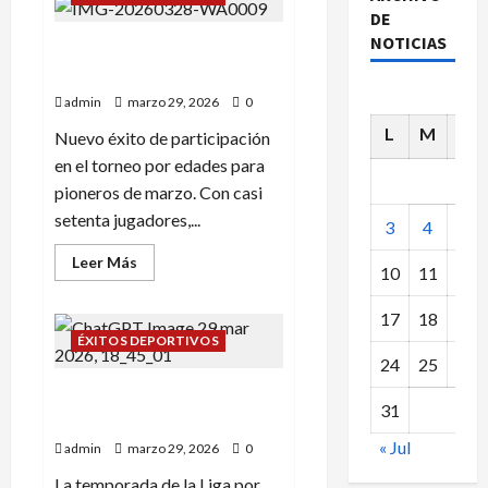
PALACIO
DE
DE
PIONEROS
NOTICIAS
TORNEO POR EDADES PARA
CELEBRA
LA
PIONEROS DE MARZO
SEMANA
SANTA
admin
marzo 29, 2026
0
CON
EL
L
M
X
Nuevo éxito de participación
MEJOR
AJEDREZ.
en el torneo por edades para
pioneros de marzo. Con casi
setenta jugadores,...
3
4
5
Leer
Leer Más
10
11
12
más
acerca
de
17
18
19
TORNEO
POR
ÉXITOS DEPORTIVOS
EDADES
24
25
26
PARA
PIONEROS
LIGA POR EQUIPOS DE
DE
31
MARZO
ARAGON: BUENAS NOTICIAS.
« Jul
admin
marzo 29, 2026
0
La temporada de la Liga por