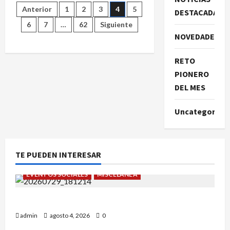
EVA
Paginación
Anterior
1
2
3
4
5
DESTACADAS
REMON
EN
6
7
…
62
Siguiente
EL
de
RELAMPAGO
NOVEDADES
FEMENINO
entradas
RETO
PIONERO
DEL MES
Uncategorize
TE PUEDEN INTERESAR
EVENTOS SOCIALES
MISCELÁNEA
¡Un verano para recordar!
admin
agosto 4, 2026
0