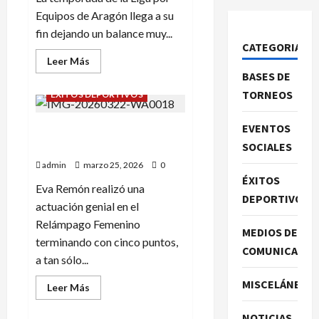
Equipos de Aragón llega a su
fin dejando un balance muy...
CATEGORIAS
Leer
Leer Más
más
BASES DE
acerca
de
TORNEOS
ÉXITOS DEPORTIVOS
LIGA
POR
EQUIPOS
EVENTOS
EVA REMON EN EL
DE
ARAGON:
RELAMPAGO FEMENINO
SOCIALES
BUENAS
NOTICIAS.
admin
marzo 25, 2026
0
ÉXITOS
Eva Remón realizó una
DEPORTIVOS
actuación genial en el
Relámpago Femenino
MEDIOS DE
terminando con cinco puntos,
COMUNICACIO
a tan sólo...
MISCELÁNEA
Leer
Leer Más
más
acerca
de
NOTICIAS