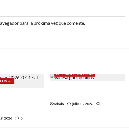
navegador para la próxima vez que comente.
ÉXITOS DEPORTIVOS
RTIVOS
Daniel Olmo y Vanessa
de España sub-12:
Rodríguez en Garrapinillos.
Eva Remón nuestras
admin
julio 18, 2026
0
es.
 19, 2026
0