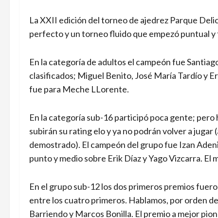
La XXII edición del torneo de ajedrez Parque Delic
perfecto y un torneo fluido que empezó puntual y 
En la categoría de adultos el campeón fue Santiago
clasificados; Miguel Benito, José María Tardío y Er
fue para Meche LLorente.
En la categoría sub-16 participó poca gente; pero
subirán su rating elo y ya no podrán volver a jugar
demostrado). El campeón del grupo fue Izan Adenij
punto y medio sobre Erik Díaz y Yago Vizcarra. El m
En el grupo sub-12 los dos primeros premios fuer
entre los cuatro primeros. Hablamos, por orden d
Barriendo y Marcos Bonilla. El premio a mejor pio