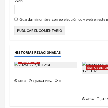
Web
d
a
Guarda mi nombre, correo electrónico y web en este 
s
HISTORIAS RELACIONADAS
EVENTOS SOCIALES
MISCELÁNEA
ÉXITOS DEPO
¡Un verano para recordar!
Campeonato 
admin
agosto 4, 2026
0
Alba Tena y 
representant
admin
julio