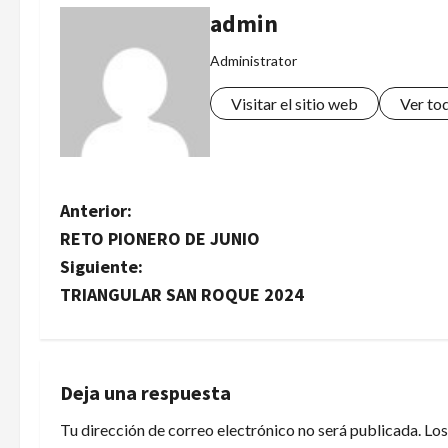
admin
Administrator
Visitar el sitio web
Ver to
N
Anterior:
RETO PIONERO DE JUNIO
a
Siguiente:
v
TRIANGULAR SAN ROQUE 2024
e
g
Deja una respuesta
a
Tu dirección de correo electrónico no será publicada.
Los