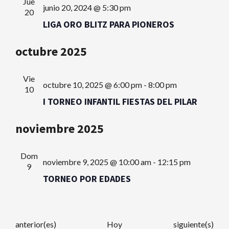
Jue
junio 20, 2024 @ 5:30 pm
20
LIGA ORO BLITZ PARA PIONEROS
octubre 2025
Vie
octubre 10, 2025 @ 6:00 pm
-
8:00 pm
10
I TORNEO INFANTIL FIESTAS DEL PILAR
noviembre 2025
Dom
noviembre 9, 2025 @ 10:00 am
-
12:15 pm
9
TORNEO POR EDADES
Eventos
Eventos
anterior(es)
Hoy
siguiente(s)