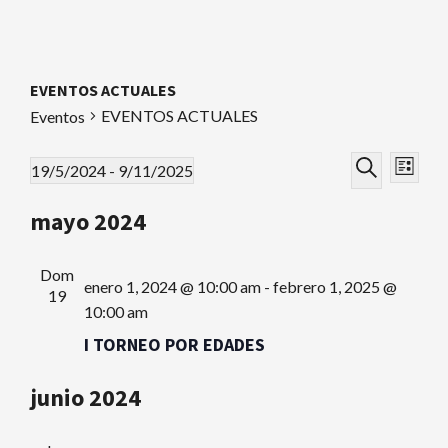
EVENTOS ACTUALES
EVENTOS ACTUALES
Eventos
Nav
Navega
Eventos
19/5/2024
 - 
9/11/2025
Lista
de
Seleccionar
Buscar
de
mayo 2024
fecha.
vist
búsque
de
Dom
enero 1, 2024 @ 10:00 am
-
febrero 1, 2025 @
y
Eve
19
10:00 am
vistas
I TORNEO POR EDADES
de
junio 2024
Evento