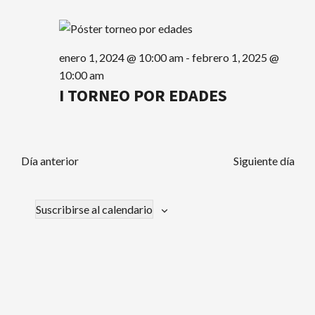
vist
búsque
febrero
de
y
26,
Eve
enero 1, 2024 @ 10:00 am
-
febrero 1, 2025 @
vistas
10:00 am
2024
I TORNEO POR EDADES
de
Evento
Día anterior
Siguiente día
Suscribirse al calendario