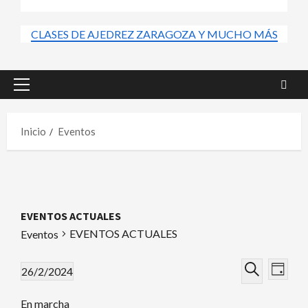
CLASES DE AJEDREZ ZARAGOZA Y MUCHO MÁS
Menú
principal
Inicio
Eventos
EVENTOS ACTUALES
EVENTOS ACTUALES
Eventos
Nav
Navega
Eventos
26/2/2024
Día
de
Seleccionar
Buscar
de
for
En marcha
fecha.