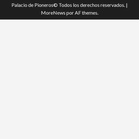
Palacio de Pioneros© Todos los derechos reservados.
|
MoreNews
por AF themes.