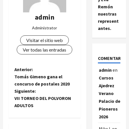
Remón
nuestras
admin
represent
Administrator
antes.
Visitar el sitio web
Ver todas las entradas
COMENTARIOS
N
Anterior:
admin
en
Tomás Gimeno gana el
Cursos
a
concurso de postales 2020
Ajedrez
Siguiente:
v
Verano
VII TORNEO DEL POLVORON
Palacio de
e
ADULTOS
Pioneros
2026
g
Mike L
en