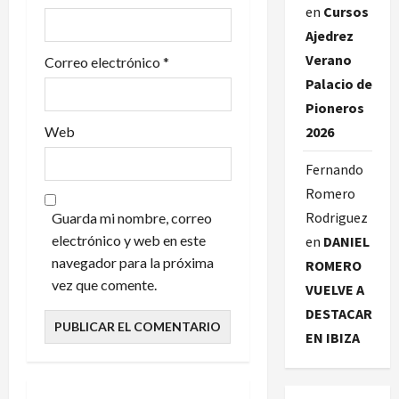
en
Cursos
a
Ajedrez
d
Verano
Correo electrónico
*
Palacio de
a
Pioneros
s
Web
2026
Fernando
Romero
Rodriguez
Guarda mi nombre, correo
electrónico y web en este
en
DANIEL
navegador para la próxima
ROMERO
vez que comente.
VUELVE A
DESTACAR
EN IBIZA
BASES DE TORNEOS
EVENTOS SOCIALES