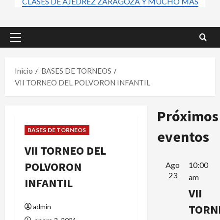
CLASES DE AJEDREZ ZARAGOZA Y MUCHO MÁS
Menú
principal
Inicio
BASES DE TORNEOS
VII TORNEO DEL POLVORON INFANTIL
Próximos
BASES DE TORNEOS
eventos
VII TORNEO DEL
POLVORON
Ago
10:00
23
am
INFANTIL
VII
TORN
admin