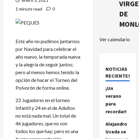
enero 3, 2021
VIRG
1 minute read
0
DE
MONL
Ver calendario
Este año no pudimos juntarnos
por Navidad para celebrar el
año nuevo, la temporada nueva
y la alegría de seguir juntos;
NOTICIAS
pero al menos hemos tenido la
RECIENTES.
opción de hacer el Torneo del
Polvorón de forma online.
¡Un
verano
22 Jugadores en el torneo
para
Infantil y 24 en el de Adultos
recordar!
no está nada mal. Un total de
46 jugadores, que no son
Alejandro
todos los que hay; pero es una
Uceda se
buena representación.