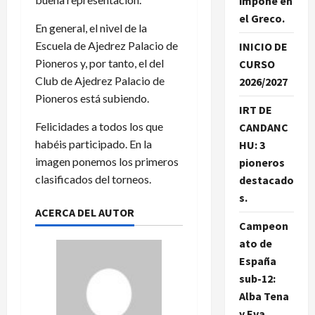
impone en
el Greco.
En general, el nivel de la
Escuela de Ajedrez Palacio de
INICIO DE
Pioneros y, por tanto, el del
CURSO
Club de Ajedrez Palacio de
2026/2027
Pioneros está subiendo.
IRT DE
Felicidades a todos los que
CANDANC
habéis participado. En la
HU: 3
imagen ponemos los primeros
pioneros
clasificados del torneos.
destacado
s.
ACERCA DEL AUTOR
Campeon
ato de
España
sub-12:
Alba Tena
y Eva