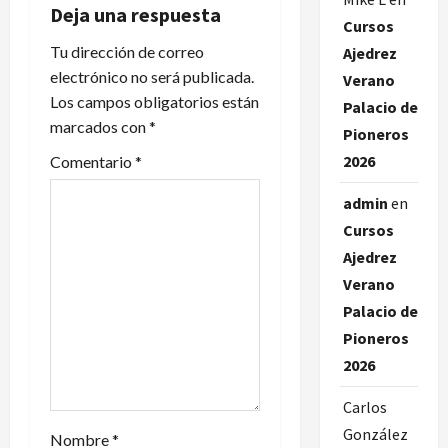
a
Deja una respuesta
Cursos
c
Tu dirección de correo
Ajedrez
electrónico no será publicada.
Verano
i
Los campos obligatorios están
Palacio de
marcados con
*
ó
Pioneros
2026
Comentario
*
n
admin
en
d
Cursos
e
Ajedrez
Verano
e
Palacio de
n
Pioneros
2026
t
Carlos
r
González
Nombre
*