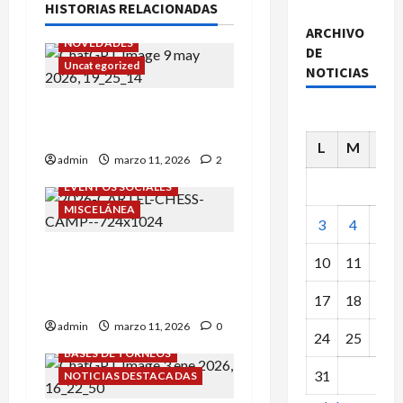
HISTORIAS RELACIONADAS
MISCELÁNEA
ARCHIVO
NOVEDADES
DE
Uncategorized
NOTICIAS
COLONIAS DE VERANO DE
PALACIO DE PIONEROS.
L
M
X
admin
marzo 11, 2026
2
BASES DE TORNEOS
EVENTOS SOCIALES
MISCELÁNEA
3
4
5
III CAMPAMENTO DE
10
11
12
VERANO PIONERO CON
BALOO!!
17
18
19
admin
marzo 11, 2026
0
24
25
26
BASES DE TORNEOS
31
NOTICIAS DESTACADAS