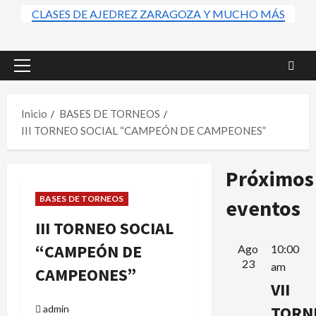
CLASES DE AJEDREZ ZARAGOZA Y MUCHO MÁS
Menú
principal
Inicio
BASES DE TORNEOS
III TORNEO SOCIAL “CAMPEÓN DE CAMPEONES”
Próximos
BASES DE TORNEOS
eventos
III TORNEO SOCIAL
“CAMPEÓN DE
Ago
10:00
23
am
CAMPEONES”
VII
TORN
admin