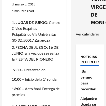
marzo 5, 2018
VIRG
4 minutes read
DE
MONL
LUGAR DE JUEGO:
Centro
Cívico Esquinas
Ver calendario
Psiquiátrico,Vía Univérsitas,
30-32, 50017 Zaragoza
FECHA DE JUEGO:
16 DE
JUNIO
, a la vez que se realiza
NOTICIAS
la
FIESTA DEL PIONERO
RECIENTES.
9:30 –
Presentación
¡Un
verano
10:00 –
Inicio de la 1ª ronda.
para
13:00 –
Acto final. Entrega de
recordar!
premios
Alejandro
Uceda se