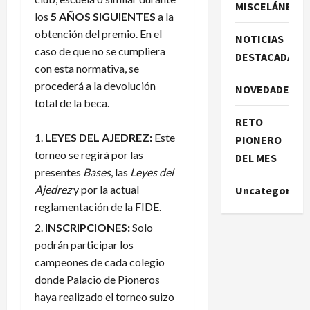
MISCELÁNEA
los
5 AÑOS SIGUIENTES
a la
obtención del premio. En el
NOTICIAS
caso de que no se cumpliera
DESTACADAS
con esta normativa, se
procederá a la devolución
NOVEDADES
total de la beca.
RETO
LEYES DEL AJEDREZ:
Este
PIONERO
torneo se regirá por las
DEL MES
presentes
Bases
, las
Leyes del
Ajedrez
y por la actual
Uncategorize
reglamentación de la FIDE.
INSCRIPCIONES
:
Solo
podrán participar los
campeones de cada colegio
donde Palacio de Pioneros
haya realizado el torneo suizo