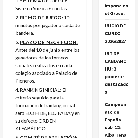
SISTEMA DE JUEGO:
impone en
Sistema Suizo a 6 rondas.
el Greco.
RITMO DE JUEGO:
10
minutos por jugador a caída de
INICIO DE
bandera.
CURSO
2026/2027
PLAZO DE INSCRIPCIÓN:
Antes del
10 de junio
entre los
IRT DE
ganadores de los torneos
CANDANC
sociales realizados en cada
HU: 3
colegio asociado a Palacio de
pioneros
Pioneros.
destacado
RANKING INICIAL:
El
s.
criterio seguido para la
Campeon
formación del ranking inicial
ato de
será ELO FIDE, ELO FADA y en
España
su defecto ORDEN
sub-12:
ALFABÉTICO.
Alba Tena
COMITÉ DE APELACIÓN: