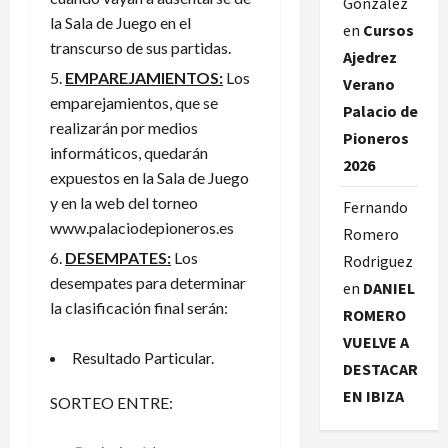
González
la Sala de Juego en el
en
Cursos
transcurso de sus partidas.
Ajedrez
EMPAREJAMIENTOS:
Los
Verano
emparejamientos, que se
Palacio de
realizarán por medios
Pioneros
informáticos, quedarán
2026
expuestos en la Sala de Juego
y en la web del torneo
Fernando
www.palaciodepioneros.es
Romero
DESEMPATES:
Los
Rodriguez
desempates para determinar
en
DANIEL
la clasificación final serán:
ROMERO
VUELVE A
Resultado Particular.
DESTACAR
EN IBIZA
SORTEO ENTRE: