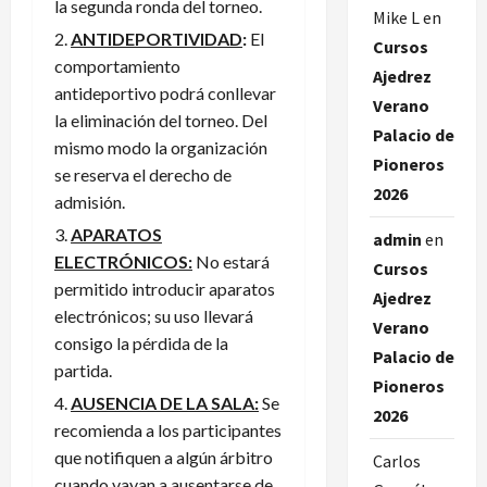
la segunda ronda del torneo.
Mike L
en
ANTIDEPORTIVIDAD
:
El
Cursos
comportamiento
Ajedrez
antideportivo podrá conllevar
Verano
la eliminación del torneo. Del
Palacio de
mismo modo la organización
Pioneros
se reserva el derecho de
2026
admisión.
APARATOS
admin
en
ELECTRÓNICOS:
No estará
Cursos
permitido introducir aparatos
Ajedrez
electrónicos; su uso llevará
Verano
consigo la pérdida de la
Palacio de
partida.
Pioneros
AUSENCIA DE LA SALA:
Se
2026
recomienda a los participantes
que notifiquen a algún árbitro
Carlos
cuando vayan a ausentarse de