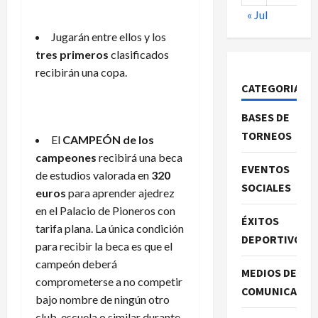
« Jul
Jugarán entre ellos y los
tres primeros
clasificados
recibirán una copa.
CATEGORIAS
BASES DE
TORNEOS
El
CAMPEÓN de los
campeones
recibirá una beca
EVENTOS
de estudios valorada en
320
SOCIALES
euros
para aprender ajedrez
en el Palacio de Pioneros con
ÉXITOS
tarifa plana. La única condición
DEPORTIVOS
para recibir la beca es que el
campeón deberá
MEDIOS DE
comprometerse a no competir
COMUNICACIO
bajo nombre de ningún otro
club, escuela o similar durante