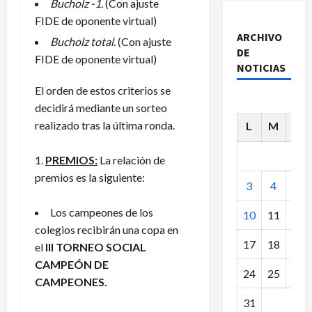
Bucholz -1.
(Con ajuste
FIDE de oponente virtual)
ARCHIVO
Bucholz total.
(Con ajuste
DE
FIDE de oponente virtual)
NOTICIAS
El orden de estos criterios se
decidirá mediante un sorteo
realizado tras la última ronda.
L
M
X
PREMIOS:
La relación de
premios es la siguiente:
3
4
5
Los campeones de los
10
11
12
colegios recibirán una copa en
17
18
19
el
III TORNEO SOCIAL
CAMPEÓN DE
24
25
26
CAMPEONES.
31