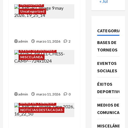
« Jul
NOVEDADES
Uncategorized
COLONIAS DE VERANO DE
CATEGORIAS
PALACIO DE PIONEROS.
admin
marzo 11, 2026
2
BASES DE
BASES DE TORNEOS
TORNEOS
EVENTOS SOCIALES
MISCELÁNEA
EVENTOS
SOCIALES
III CAMPAMENTO DE
VERANO PIONERO CON
ÉXITOS
BALOO!!
DEPORTIVOS
admin
marzo 11, 2026
0
BASES DE TORNEOS
MEDIOS DE
NOTICIAS DESTACADAS
COMUNICACIO
¡GRAN SORTEO PIONERO
MISCELÁNEA