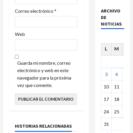
r
a
ARCHIVO
Correo electrónico
*
DE
d
NOTICIAS
Web
a
s
L
M
X
Guarda mi nombre, correo
electrónico y web en este
3
4
5
navegador para la próxima
vez que comente.
10
11
12
17
18
19
24
25
26
BASES DE TORNEOS
EVENTOS SOCIALES
31
HISTORIAS RELACIONADAS
MISCELÁNEA