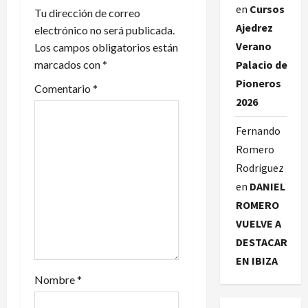
en
Cursos
a
Tu dirección de correo
Ajedrez
electrónico no será publicada.
c
Verano
Los campos obligatorios están
marcados con
*
Palacio de
i
Pioneros
Comentario
*
ó
2026
n
Fernando
Romero
d
Rodriguez
e
en
DANIEL
ROMERO
e
VUELVE A
DESTACAR
n
EN IBIZA
t
Nombre
*