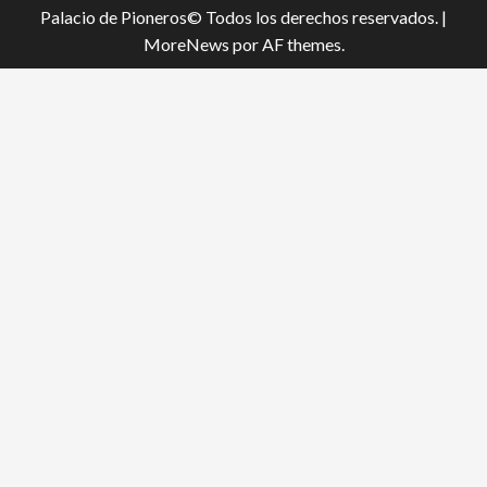
Palacio de Pioneros© Todos los derechos reservados.
|
MoreNews
por AF themes.