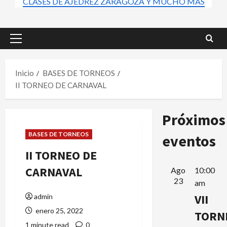
CLASES DE AJEDREZ ZARAGOZA Y MUCHO MÁS
Menú
principal
Inicio
BASES DE TORNEOS
II TORNEO DE CARNAVAL
Próximos
BASES DE TORNEOS
eventos
II TORNEO DE
CARNAVAL
Ago
10:00
23
am
VII
admin
enero 25, 2022
TORN
1 minute read
0