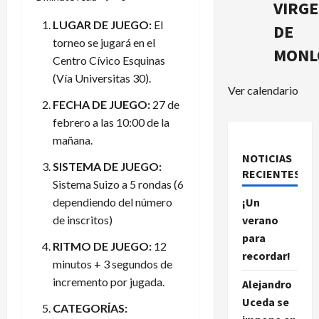
VIRG
LUGAR DE JUEGO:
El
DE
torneo se jugará en el
MONL
Centro Cívico Esquinas
(Vía Universitas 30).
Ver calendario
FECHA DE JUEGO:
27 de
febrero a las 10:00 de la
mañana.
NOTICIAS
SISTEMA DE JUEGO:
RECIENTES.
Sistema Suizo a 5 rondas (6
dependiendo del número
¡Un
de inscritos)
verano
para
RITMO DE JUEGO:
12
recordar!
minutos + 3 segundos de
incremento por jugada.
Alejandro
Uceda se
CATEGORÍAS: