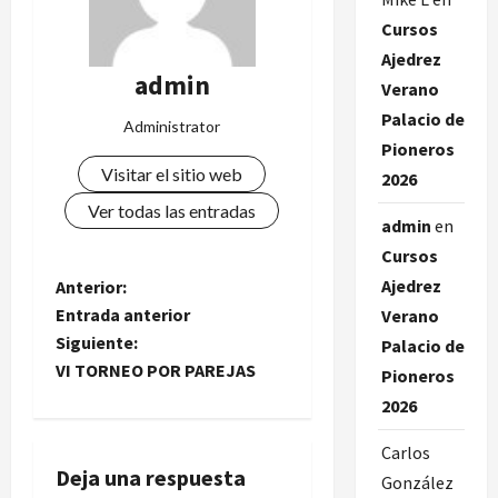
Cursos
Ajedrez
admin
Verano
Palacio de
Administrator
Pioneros
Visitar el sitio web
2026
Ver todas las entradas
admin
en
Cursos
N
Ajedrez
Anterior:
Entrada anterior
Verano
a
Siguiente:
Palacio de
VI TORNEO POR PAREJAS
Pioneros
v
2026
e
Carlos
g
Deja una respuesta
González