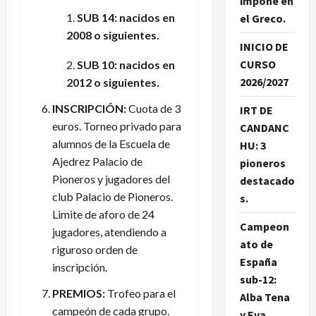
impone en
SUB 14: nacidos en
el Greco.
2008 o siguientes.
INICIO DE
CURSO
SUB 10: nacidos en
2026/2027
2012 o siguientes.
INSCRIPCIÓN:
Cuota de 3
IRT DE
euros. Torneo privado para
CANDANC
alumnos de la Escuela de
HU: 3
Ajedrez Palacio de
pioneros
Pioneros y jugadores del
destacado
club Palacio de Pioneros.
s.
Limite de aforo de 24
Campeon
jugadores, atendiendo a
ato de
riguroso orden de
España
inscripción.
sub-12:
PREMIOS:
Trofeo para el
Alba Tena
campeón de cada grupo.
y Eva