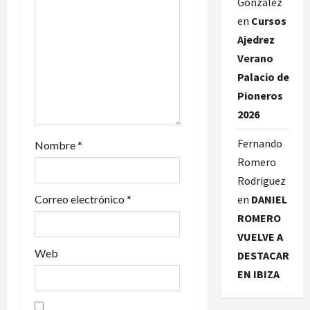
González
e
en
Cursos
Ajedrez
e
Verano
n
Palacio de
Pioneros
t
2026
r
Fernando
Nombre
*
a
Romero
Rodriguez
d
Correo electrónico
*
en
DANIEL
ROMERO
a
VUELVE A
s
Web
DESTACAR
EN IBIZA