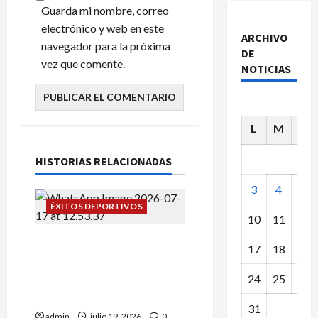
Guarda mi nombre, correo
electrónico y web en este
ARCHIVO
navegador para la próxima
DE
vez que comente.
NOTICIAS
L
M
X
HISTORIAS RELACIONADAS
3
4
5
ÉXITOS DEPORTIVOS
10
11
12
Campeonato de España
17
18
19
sub-12: Alba Tena y Eva
Remón nuestras
24
25
26
representantes.
31
admin
julio 19, 2026
0