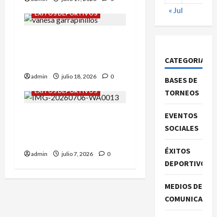
« Jul
ÉXITOS DEPORTIVOS
Daniel Olmo y Vanessa
Rodríguez en
CATEGORIAS
Garrapinillos.
admin
julio 18, 2026
0
BASES DE
ÉXITOS DEPORTIVOS
TORNEOS
EVENTOS
Campeonato de España
sub-8: Roberto Casas nos
SOCIALES
representó.
ÉXITOS
admin
julio 7, 2026
0
DEPORTIVOS
MEDIOS DE
COMUNICACIO