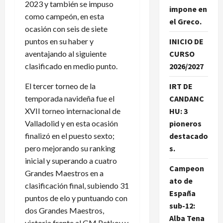
2023 y también se impuso
impone en
como campeón, en esta
el Greco.
ocasión con seis de siete
puntos en su haber y
INICIO DE
aventajando al siguiente
CURSO
clasificado en medio punto.
2026/2027
El tercer torneo de la
IRT DE
temporada navideña fue el
CANDANC
XVII torneo internacional de
HU: 3
Valladolid y en esta ocasión
pioneros
finalizó en el puesto sexto;
destacado
pero mejorando su ranking
s.
inicial y superando a cuatro
Campeon
Grandes Maestros en a
ato de
clasificación final, subiendo 31
España
puntos de elo y puntuando con
sub-12:
dos Grandes Maestros,
Alba Tena
victoria frente al GM Petkov y