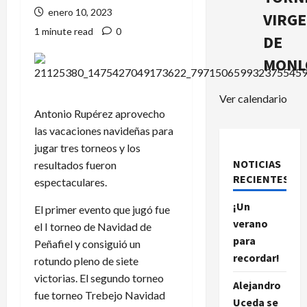
enero 10, 2023
VIRG
1 minute read
0
DE
MONL
Ver calendario
Antonio Rupérez aprovecho
las vacaciones navideñas para
jugar tres torneos y los
NOTICIAS
resultados fueron
RECIENTES.
espectaculares.
¡Un
El primer evento que jugó fue
verano
el I torneo de Navidad de
para
Peñafiel y consiguió un
recordar!
rotundo pleno de siete
victorias. El segundo torneo
Alejandro
fue torneo Trebejo Navidad
Uceda se