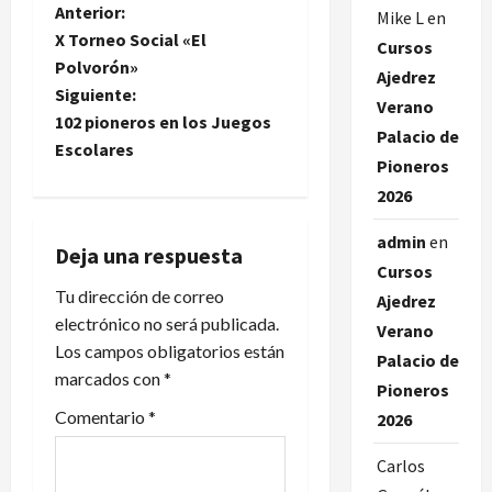
N
Anterior:
Mike L
en
X Torneo Social «El
Cursos
a
Polvorón»
Ajedrez
Siguiente:
v
Verano
102 pioneros en los Juegos
Palacio de
e
Escolares
Pioneros
g
2026
a
admin
en
Deja una respuesta
Cursos
c
Tu dirección de correo
Ajedrez
electrónico no será publicada.
Verano
i
Los campos obligatorios están
Palacio de
marcados con
*
ó
Pioneros
Comentario
*
2026
n
Carlos
d