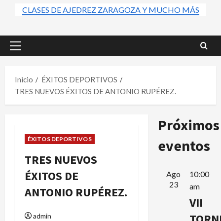
CLASES DE AJEDREZ ZARAGOZA Y MUCHO MÁS
Menú
principal
Inicio
ÉXITOS DEPORTIVOS
TRES NUEVOS ÉXITOS DE ANTONIO RUPÉREZ.
Próximos
ÉXITOS DEPORTIVOS
eventos
TRES NUEVOS
ÉXITOS DE
Ago
10:00
23
am
ANTONIO RUPÉREZ.
VII
TORN
admin