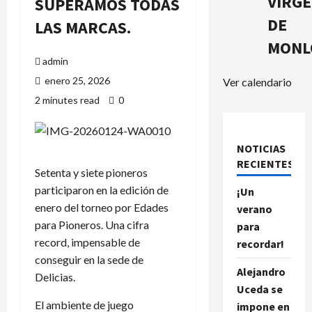
VIRG
SUPERAMOS TODAS
DE
LAS MARCAS.
MONL
admin
enero 25, 2026
Ver calendario
2 minutes read
0
NOTICIAS
RECIENTES.
Setenta y siete pioneros
participaron en la edición de
¡Un
enero del torneo por Edades
verano
para Pioneros. Una cifra
para
record, impensable de
recordar!
conseguir en la sede de
Alejandro
Delicias.
Uceda se
El ambiente de juego
impone en