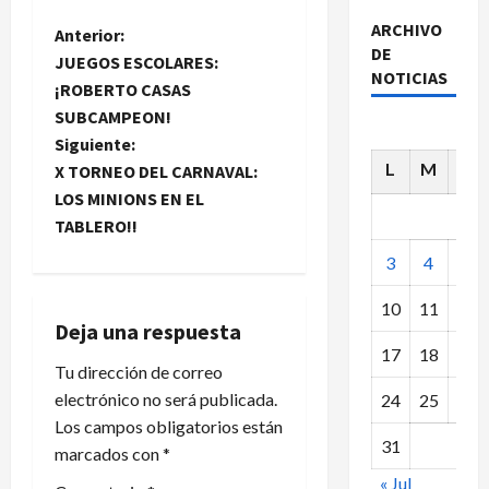
ARCHIVO
N
Anterior:
DE
JUEGOS ESCOLARES:
NOTICIAS
a
¡ROBERTO CASAS
SUBCAMPEON!
v
Siguiente:
L
M
X
e
X TORNEO DEL CARNAVAL:
LOS MINIONS EN EL
g
TABLERO!!
a
3
4
5
c
10
11
12
Deja una respuesta
i
17
18
19
Tu dirección de correo
electrónico no será publicada.
ó
24
25
26
Los campos obligatorios están
n
31
marcados con
*
« Jul