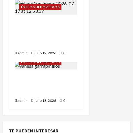
ÉXITOS DEPORTIVOS
Campeonato de España
sub-12: Alba Tena y Eva
Remón nuestras
representantes.
admin
julio 19, 2026
0
ÉXITOS DEPORTIVOS
Daniel Olmo y Vanessa
Rodríguez en
Garrapinillos.
admin
julio 18, 2026
0
TE PUEDEN INTERESAR