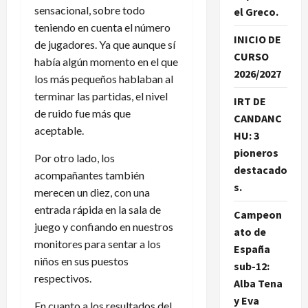
sensacional, sobre todo
el Greco.
teniendo en cuenta el número
INICIO DE
de jugadores. Ya que aunque sí
CURSO
había algún momento en el que
2026/2027
los más pequeños hablaban al
terminar las partidas, el nivel
IRT DE
de ruido fue más que
CANDANC
aceptable.
HU: 3
pioneros
Por otro lado, los
destacado
acompañantes también
s.
merecen un diez, con una
entrada rápida en la sala de
Campeon
juego y confiando en nuestros
ato de
monitores para sentar a los
España
niños en sus puestos
sub-12:
respectivos.
Alba Tena
y Eva
En cuanto a los resultados del