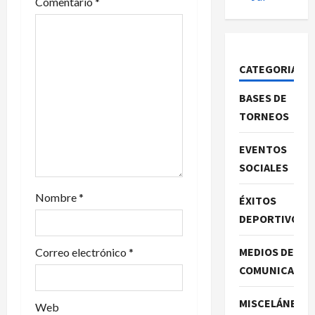
d
Comentario
*
e
e
CATEGORIAS
n
BASES DE
TORNEOS
t
EVENTOS
r
SOCIALES
a
Nombre
*
ÉXITOS
d
DEPORTIVOS
a
MEDIOS DE
Correo electrónico
*
s
COMUNICACIO
MISCELÁNEA
Web