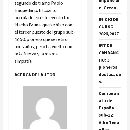
impone en
segundo de tramo Pablo
el Greco.
Baquedano. El cuarto
premiado en este evento fue
INICIO DE
Nacho Bruna, que se hizo con
CURSO
el tercer puesto del grupo sub-
2026/2027
1650, pionero que se retiró
IRT DE
unos años; pero ha vuelto con
CANDANC
más fuerza y la misma
HU: 3
simpatía.
pioneros
destacado
ACERCA DEL AUTOR
s.
Campeon
ato de
España
sub-12:
Alba Tena
y Eva