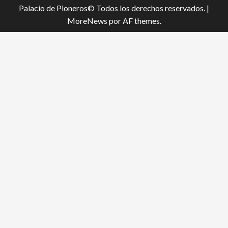
Palacio de Pioneros© Todos los derechos reservados.
|
MoreNews
por AF themes.