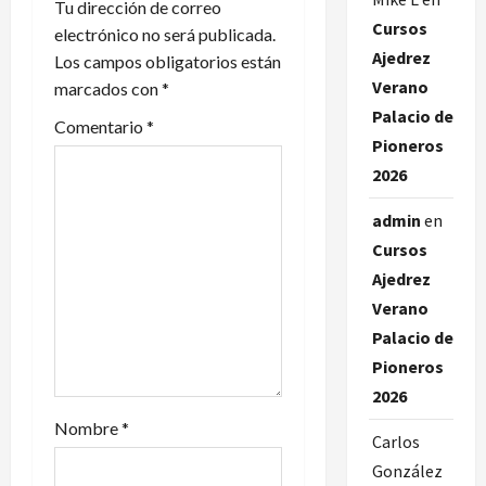
c
Tu dirección de correo
Cursos
electrónico no será publicada.
i
Ajedrez
Los campos obligatorios están
Verano
marcados con
*
ó
Palacio de
Comentario
*
n
Pioneros
2026
d
admin
en
e
Cursos
e
Ajedrez
Verano
n
Palacio de
t
Pioneros
2026
r
Nombre
*
Carlos
a
González