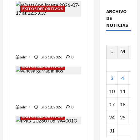
ÉXITOS DEPORTIVOS
ARCHIVO
DE
Campeonato de España
NOTICIAS
sub-12: Alba Tena y Eva
Remón nuestras
representantes.
L
M
X
admin
julio 19, 2026
0
ÉXITOS DEPORTIVOS
3
4
5
Daniel Olmo y Vanessa
Rodríguez en
10
11
12
Garrapinillos.
17
18
19
admin
julio 18, 2026
0
ÉXITOS DEPORTIVOS
24
25
26
31
Campeonato de España