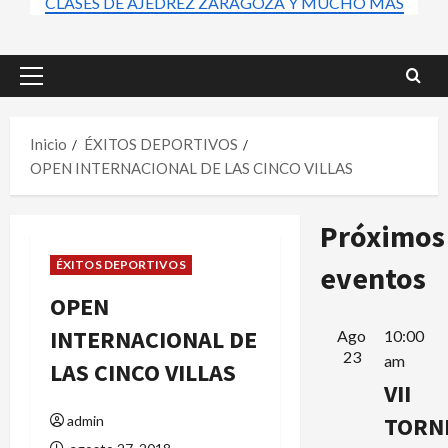
CLASES DE AJEDREZ ZARAGOZA Y MUCHO MÁS
Menú
principal
Inicio
ÉXITOS DEPORTIVOS
OPEN INTERNACIONAL DE LAS CINCO VILLAS
Próximos
ÉXITOS DEPORTIVOS
eventos
OPEN
INTERNACIONAL DE
Ago
10:00
23
am
LAS CINCO VILLAS
VII
TORN
admin