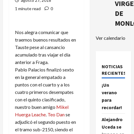
agosto 27, 2018
VIRG
1 minute read
0
DE
MONL
Nos alegra comunicar que
Ver calendario
traemos buenos resultados en
Tauste pese al cansancio
acumulado tras viajar el día
anterior a Fraga.
NOTICIAS
Pablo Palacios finalizó sexto
RECIENTES.
en la general empatado a
puntos con el cuarto y a los
¡Un
cuatro primeros desempates
verano
con el quinto clasificado,
para
nuestro buen amigo
Mikel
recordar!
Huerga Leache
.
Teo Dan
se
Alejandro
adjudicó el segundo puesto en
Uceda se
el tramo sub-2150, siendo el