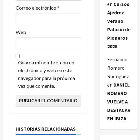
d
en
Cursos
Correo electrónico
*
Ajedrez
a
Verano
Palacio de
s
Web
Pioneros
2026
Fernando
Guarda mi nombre, correo
Romero
electrónico y web en este
Rodriguez
navegador para la próxima
en
DANIEL
vez que comente.
ROMERO
VUELVE A
DESTACAR
EN IBIZA
HISTORIAS RELACIONADAS