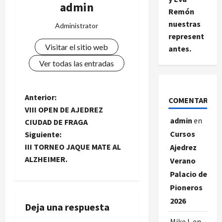
admin
Remón
nuestras
Administrator
represent
Visitar el sitio web
antes.
Ver todas las entradas
N
Anterior:
COMENTARIOS
VIII OPEN DE AJEDREZ
a
admin
en
CIUDAD DE FRAGA
Cursos
Siguiente:
v
III TORNEO JAQUE MATE AL
Ajedrez
e
ALZHEIMER.
Verano
Palacio de
g
Pioneros
a
2026
Deja una respuesta
Mike L
en