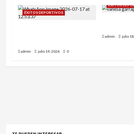
ÉXITOS DEPO
ÉXITOS DEPORTIVOS
Daniel Olmo 
Campeonato de España sub-12:
Rodríguez en 
Alba Tena y Eva Remón nuestras
admin
julio 1
representantes.
admin
julio 19, 2026
0
TE PUEDEN INTERESAR