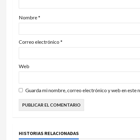
e
Nombre
*
n
t
Correo electrónico
*
r
a
Web
d
a
Guarda mi nombre, correo electrónico y web en este 
s
HISTORIAS RELACIONADAS