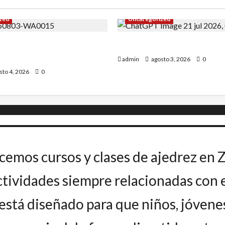
zed
Uncategorized
Uceda se impone en el
INICIO DE CURSO 2026/20
admin
agosto 3, 2026
0
sto 4, 2026
0
cemos cursos y clases de ajedrez en 
ividades siempre relacionadas con el
stá diseñado para que niños, jóvene