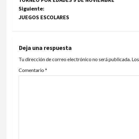
a
Siguiente:
v
JUEGOS ESCOLARES
e
g
Deja una respuesta
a
Tu dirección de correo electrónico no será publicada.
Los
c
Comentario
*
i
ó
n
d
e