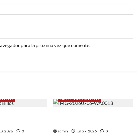
navegador para la próxima vez que comente.
RTIVOS
ÉXITOS DEPORTIVOS
y Vanessa
Campeonato de España sub-8:
Garrapinillos.
Roberto Casas nos representó.
 18, 2026
0
admin
julio 7, 2026
0