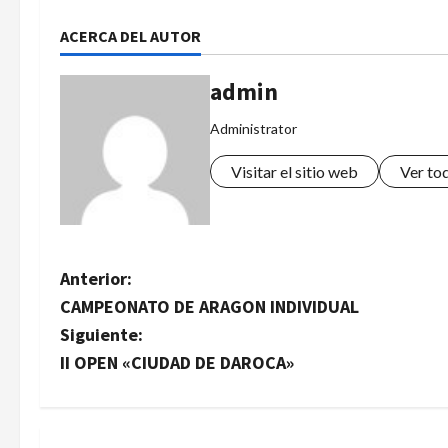
ACERCA DEL AUTOR
admin
Administrator
Visitar el sitio web
Ver to
N
Anterior:
CAMPEONATO DE ARAGON INDIVIDUAL
a
Siguiente:
v
II OPEN «CIUDAD DE DAROCA»
e