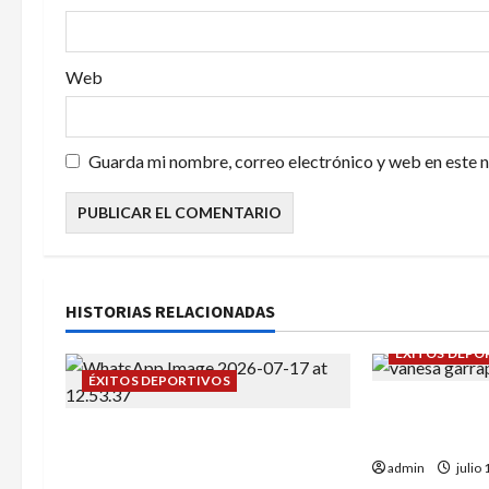
r
a
Web
d
a
Guarda mi nombre, correo electrónico y web en este 
s
HISTORIAS RELACIONADAS
ÉXITOS DEPO
ÉXITOS DEPORTIVOS
Daniel Olmo 
Campeonato de España sub-12:
Rodríguez en 
Alba Tena y Eva Remón nuestras
admin
julio