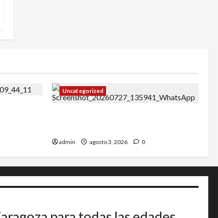
Uncategorized
27
IRT DE CANDANCHU: 3 pioneros
destacados.
admin
agosto 3, 2026
0
Zaragoza para todas las edades.