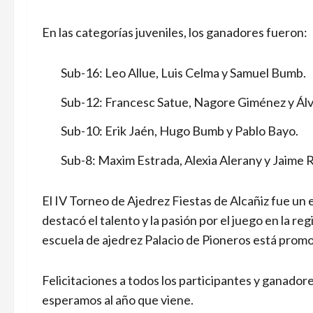
En las categorías juveniles, los ganadores fueron:
Sub-16: Leo Allue, Luis Celma y Samuel Bumb.
Sub-12: Francesc Satue, Nagore Giménez y Ál
Sub-10: Erik Jaén, Hugo Bumb y Pablo Bayo.
Sub-8: Maxim Estrada, Alexia Alerany y Jaime
El IV Torneo de Ajedrez Fiestas de Alcañiz fue un 
destacó el talento y la pasión por el juego en la re
escuela de ajedrez Palacio de Pioneros está prom
Felicitaciones a todos los participantes y ganador
esperamos al año que viene.