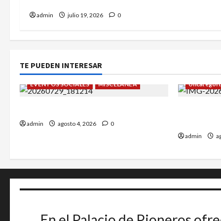
representantes.
admin
julio 19, 2026
0
TE PUEDEN INTERESAR
EVENTOS SOCIALES
MISCELÁNEA
Uncategori
¡Un verano para recordar!
Alejandro 
Greco.
admin
agosto 4, 2026
0
admin
ag
En el Palacio de Pioneros ofre