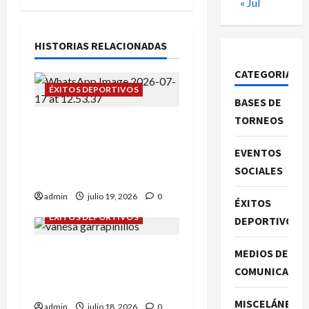
« Jul
HISTORIAS RELACIONADAS
CATEGORIAS
ÉXITOS DEPORTIVOS
BASES DE
TORNEOS
Campeonato de España
sub-12: Alba Tena y Eva
EVENTOS
Remón nuestras
SOCIALES
representantes.
admin
julio 19, 2026
0
ÉXITOS
ÉXITOS DEPORTIVOS
DEPORTIVOS
Daniel Olmo y Vanessa
MEDIOS DE
Rodríguez en
COMUNICACIO
Garrapinillos.
MISCELÁNEA
admin
julio 18, 2026
0