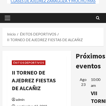
CLASES DE AJEDREZ ZARAGOZA Y MUCHO MÁS
Menú
principal
Inicio
ÉXITOS DEPORTIVOS
II TORNEO DE AJEDREZ FIESTAS DE ALCAÑIZ
Próximos
ÉXITOS DEPORTIVOS
eventos
II TORNEO DE
AJEDREZ FIESTAS
Ago
10:00
23
am
DE ALCAÑIZ
VII
TORN
admin