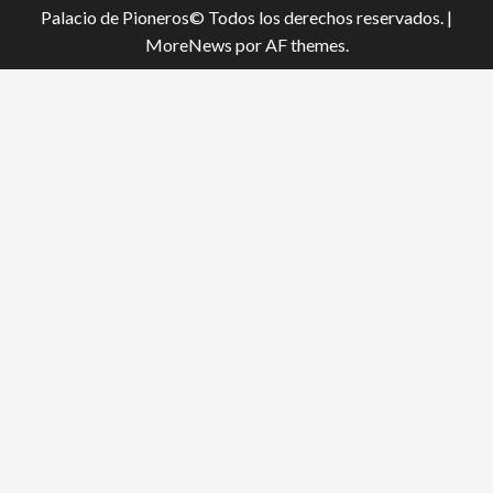
Palacio de Pioneros© Todos los derechos reservados.
|
MoreNews
por AF themes.