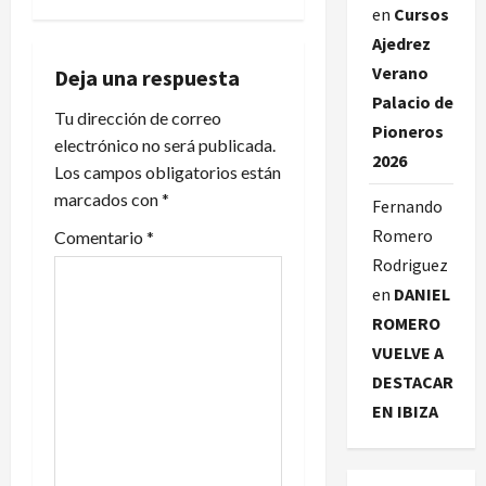
e
en
Cursos
Ajedrez
g
Verano
Deja una respuesta
a
Palacio de
Tu dirección de correo
Pioneros
c
electrónico no será publicada.
2026
Los campos obligatorios están
i
marcados con
*
Fernando
ó
Romero
Comentario
*
Rodriguez
n
en
DANIEL
d
ROMERO
VUELVE A
e
DESTACAR
e
EN IBIZA
n