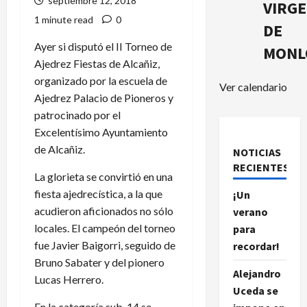
septiembre 12, 2018
VIRG
1 minute read
0
DE
Ayer si disputó el II Torneo de
MONL
Ajedrez Fiestas de Alcañiz,
organizado por la escuela de
Ver calendario
Ajedrez Palacio de Pioneros y
patrocinado por el
Excelentísimo Ayuntamiento
de Alcañiz.
NOTICIAS
RECIENTES.
La glorieta se convirtió en una
fiesta ajedrecística, a la que
¡Un
acudieron aficionados no sólo
verano
locales. El campeón del torneo
para
fue Javier Baigorri, seguido de
recordar!
Bruno Sabater y del pionero
Alejandro
Lucas Herrero.
Uceda se
En la categoría sub-14 se