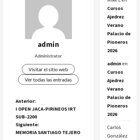
Cursos
Ajedrez
Verano
Palacio de
Pioneros
admin
2026
Administrator
admin
en
Visitar el sitio web
Cursos
Ver todas las entradas
Ajedrez
Verano
Palacio de
N
Anterior:
Pioneros
I OPEN JACA-PIRINEOS IRT
a
2026
SUB-2200
Siguiente:
v
Carlos
MEMORIA SANTIAGO TEJERO
González