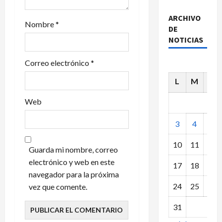
t
ARCHIVO
Nombre
*
r
DE
NOTICIAS
a
Correo electrónico
*
d
L
M
X
a
Web
s
3
4
5
10
11
12
Guarda mi nombre, correo
electrónico y web en este
17
18
19
navegador para la próxima
24
25
26
vez que comente.
31