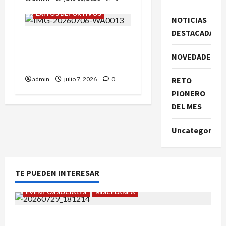
ÉXITOS DEPORTIVOS
NOTICIAS
DESTACADAS
Campeonato de España
sub-8: Roberto Casas nos
NOVEDADES
representó.
admin
julio 7, 2026
0
RETO
PIONERO
DEL MES
Uncategorize
TE PUEDEN INTERESAR
EVENTOS SOCIALES
MISCELÁNEA
¡Un verano para recordar!