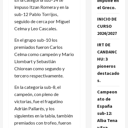
impone en
impuso Itzan Romera y en la
el Greco.
sub-12 Pablo Torrijos,
INICIO DE
seguido de cerca por Miguel
CURSO
Celma y Leo Cascales.
2026/2027
En el grupo sub-10 los
IRT DE
premiados fueron Carlos
CANDANC
Celma como campeón y Mario
HU: 3
Llombart y Sebastián
pioneros
Chiorean como segundo y
destacado
tercero respectivamente.
s.
En la categoría sub-8, el
Campeon
campeón, con pleno de
ato de
victorias, fue el fragatino
España
Adrián Pallarés, y los
sub-12:
siguientes en la tabla, también
Alba Tena
premiados con trofeo, fueron
y Eva