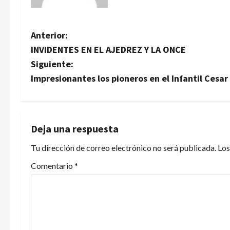
N
Anterior:
INVIDENTES EN EL AJEDREZ Y LA ONCE
a
Siguiente:
v
Impresionantes los pioneros en el Infantil Cesar
e
g
Deja una respuesta
a
Tu dirección de correo electrónico no será publicada.
Los
c
Comentario
*
i
ó