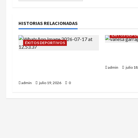
HISTORIAS RELACIONADAS
ÉXITOS DEPO
ÉXITOS DEPORTIVOS
Daniel Olmo 
Campeonato de España sub-12:
Rodríguez en 
Alba Tena y Eva Remón nuestras
admin
julio 1
representantes.
admin
julio 19, 2026
0