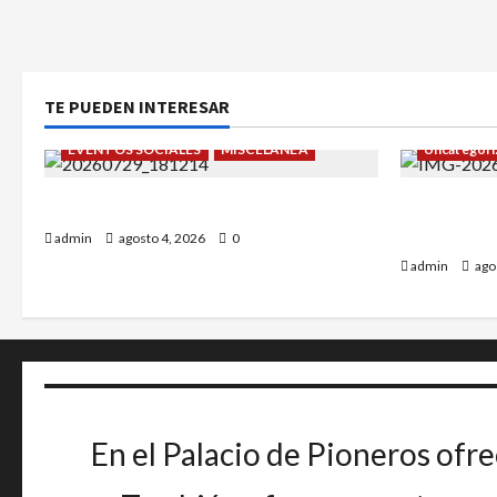
TE PUEDEN INTERESAR
EVENTOS SOCIALES
MISCELÁNEA
Uncategori
¡Un verano para recordar!
Alejandro 
Greco.
admin
agosto 4, 2026
0
admin
ago
En el Palacio de Pioneros ofre