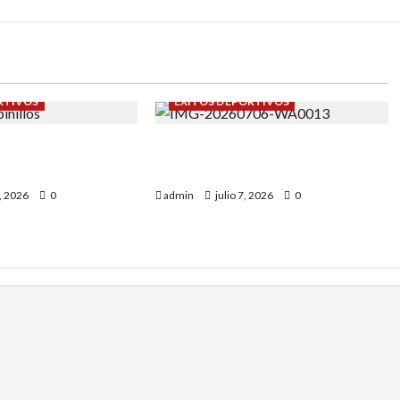
RTIVOS
ÉXITOS DEPORTIVOS
y Vanessa
Campeonato de España sub-8:
Garrapinillos.
Roberto Casas nos representó.
8, 2026
0
admin
julio 7, 2026
0