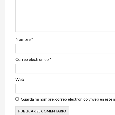
n
d
e
e
Nombre
*
n
t
Correo electrónico
*
r
a
Web
d
a
Guarda mi nombre, correo electrónico y web en este 
s