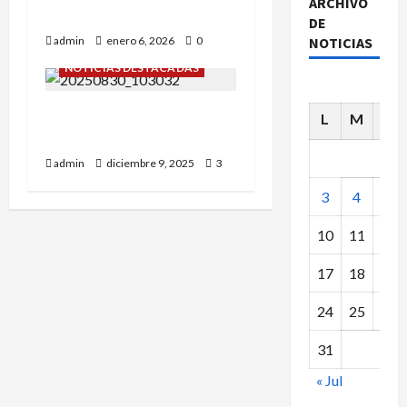
ARCHIVO
2026!
DE
admin
enero 6, 2026
0
NOTICIAS
NOTICIAS DESTACADAS
GERARDO PUEYO… OTRO
L
M
X
CLÁSICO QUE SE VA.
admin
diciembre 9, 2025
3
3
4
5
10
11
12
17
18
19
24
25
26
31
« Jul