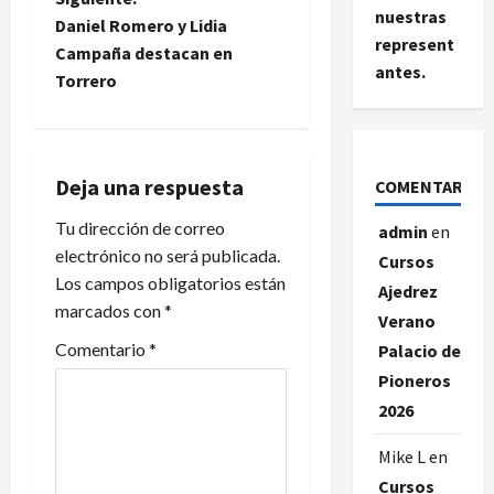
v
nuestras
Daniel Romero y Lidia
represent
e
Campaña destacan en
antes.
Torrero
g
a
Deja una respuesta
COMENTARIOS
c
Tu dirección de correo
admin
en
i
electrónico no será publicada.
Cursos
Los campos obligatorios están
ó
Ajedrez
marcados con
*
Verano
n
Comentario
*
Palacio de
d
Pioneros
2026
e
Mike L
en
e
Cursos