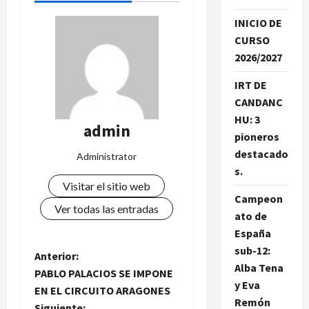
INICIO DE
CURSO
2026/2027
IRT DE
CANDANC
HU: 3
admin
pioneros
destacado
Administrator
s.
Visitar el sitio web
Campeon
Ver todas las entradas
ato de
España
sub-12:
N
Anterior:
Alba Tena
PABLO PALACIOS SE IMPONE
a
y Eva
EN EL CIRCUITO ARAGONES
Remón
Siguiente: