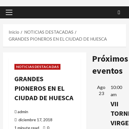
Menú
principal
Inicio
NOTICIAS DESTACADAS
GRANDES PIONEROS EN EL CIUDAD DE HUESCA
Próximos
NOTICIAS DESTACADAS
eventos
GRANDES
PIONEROS EN EL
Ago
10:00
23
am
CIUDAD DE HUESCA
VII
TORN
admin
diciembre 17, 2018
VIRG
1 minute read
0