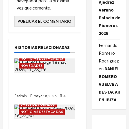
navegador para la próxima
Ajedrez
vez que comente.
Verano
Palacio de
Pioneros
2026
Fernando
HISTORIAS RELACIONADAS
Romero
NOTICIAS DESTACADAS
Rodriguez
NOVEDADES
en
DANIEL
ROMERO
Cursos Ajedrez Verano
VUELVE A
Palacio de Pioneros 2026
DESTACAR
admin
mayo 18, 2026
4
EN IBIZA
BASES DE TORNEOS
NOTICIAS DESTACADAS
¡GRAN SORTEO PIONERO