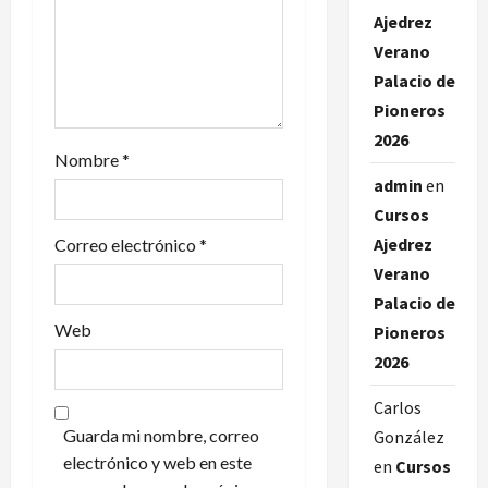
n
Ajedrez
Verano
t
Palacio de
Pioneros
r
2026
a
Nombre
*
admin
en
d
Cursos
Ajedrez
Correo electrónico
*
a
Verano
s
Palacio de
Web
Pioneros
2026
Carlos
Guarda mi nombre, correo
González
electrónico y web en este
en
Cursos