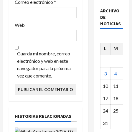
Correo electrónico
*
s
ARCHIVO
DE
NOTICIAS
Web
L
M
X
Guarda mi nombre, correo
electrónico y web en este
navegador para la próxima
3
4
5
vez que comente.
10
11
12
17
18
19
24
25
26
HISTORIAS RELACIONADAS
31