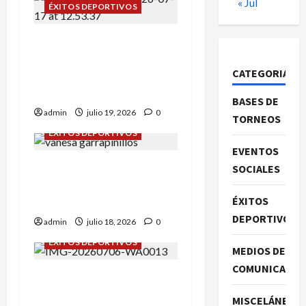
« Jul
ÉXITOS DEPORTIVOS
Campeonato de España
sub-12: Alba Tena y Eva
CATEGORIAS
Remón nuestras
representantes.
BASES DE
admin
julio 19, 2026
0
TORNEOS
ÉXITOS DEPORTIVOS
EVENTOS
Daniel Olmo y Vanessa
SOCIALES
Rodríguez en
ÉXITOS
Garrapinillos.
DEPORTIVOS
admin
julio 18, 2026
0
ÉXITOS DEPORTIVOS
MEDIOS DE
COMUNICACIO
Campeonato de España
sub-8: Roberto Casas nos
MISCELÁNEA