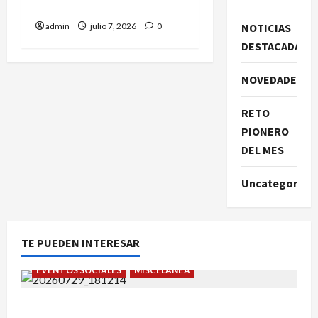
representó.
admin
julio 7, 2026
0
NOTICIAS
DESTACADAS
NOVEDADES
RETO
PIONERO
DEL MES
Uncategorize
TE PUEDEN INTERESAR
EVENTOS SOCIALES
MISCELÁNEA
¡Un verano para recordar!