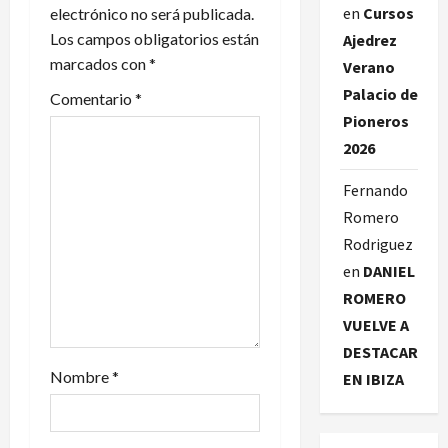
en
Cursos
electrónico no será publicada.
ó
Los campos obligatorios están
Ajedrez
n
marcados con
*
Verano
Palacio de
d
Comentario
*
Pioneros
e
2026
e
Fernando
Romero
n
Rodriguez
t
en
DANIEL
ROMERO
r
VUELVE A
a
DESTACAR
Nombre
*
EN IBIZA
d
a