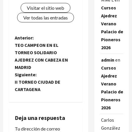
Cursos
Visitar el sitio web
Ajedrez
Ver todas las entradas
Verano
Palacio de
N
Anterior:
Pioneros
TEO CAMPEON EN EL
2026
a
TORNEO SOLIDARIO
AJEDREZ CON CABEZA EN
admin
en
v
MADRID
Cursos
e
Siguiente:
Ajedrez
II TORNEO CIUDAD DE
Verano
g
CARTAGENA
Palacio de
a
Pioneros
2026
c
Deja una respuesta
Carlos
i
González
Tu dirección de correo