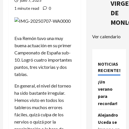
julio 7, 2025
VIRG
1 minute read
0
DE
MONL
Ver calendario
Eva Remón tuvo una muy
buena actuación en su primer
Campeonato de España sub-
10. Logró cuatro importantes
NOTICIAS
puntos, tres victorias y dos
RECIENTES.
tablas.
¡Un
En general, el nivel del torneo
verano
ha sido bastante irregular.
para
Hemos visto en todos los
recordar!
tableros muchos errores
fáciles, quizá culpa de los
Alejandro
nervios o quizá por la
Uceda se
precipitación a la hora de