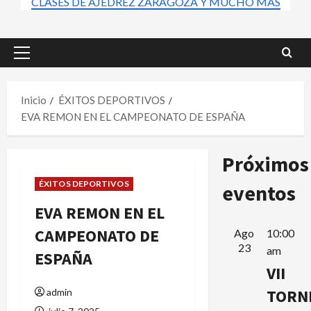
CLASES DE AJEDREZ ZARAGOZA Y MUCHO MÁS
Menú
principal
Inicio
ÉXITOS DEPORTIVOS
EVA REMON EN EL CAMPEONATO DE ESPAÑA
Próximos
ÉXITOS DEPORTIVOS
eventos
EVA REMON EN EL
CAMPEONATO DE
Ago
10:00
23
am
ESPAÑA
VII
TORN
admin