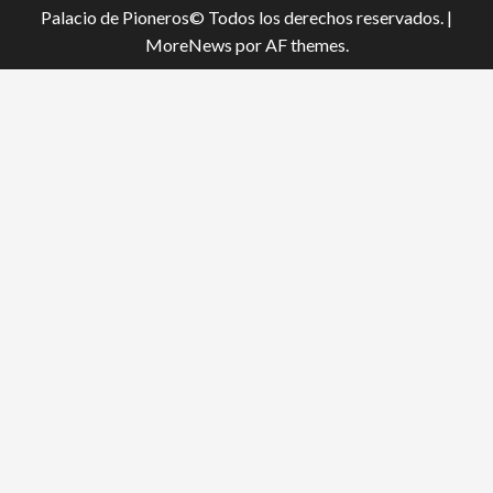
Palacio de Pioneros© Todos los derechos reservados.
|
MoreNews
por AF themes.