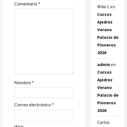
d
Comentario
*
Mike L
en
Cursos
e
Ajedrez
e
Verano
Palacio de
n
Pioneros
t
2026
r
admin
en
Cursos
a
Ajedrez
Nombre
*
d
Verano
Palacio de
a
Pioneros
Correo electrónico
*
2026
s
Carlos
Web