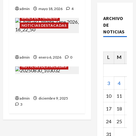
Palacio de Pioneros 2026
admin
mayo 18, 2026
4
ARCHIVO
BASES DE TORNEOS
DE
NOTICIAS DESTACADAS
NOTICIAS
¡GRAN SORTEO PIONERO
2026!
L
M
X
admin
enero 6, 2026
0
NOTICIAS DESTACADAS
GERARDO PUEYO… OTRO
3
4
5
CLÁSICO QUE SE VA.
10
11
12
admin
diciembre 9, 2025
3
17
18
19
24
25
26
31