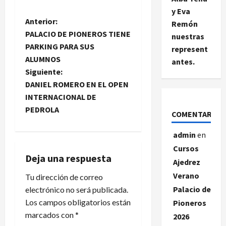
y Eva
N
Anterior:
Remón
PALACIO DE PIONEROS TIENE
nuestras
a
PARKING PARA SUS
represent
ALUMNOS
antes.
v
Siguiente:
e
DANIEL ROMERO EN EL OPEN
INTERNACIONAL DE
g
PEDROLA
COMENTARIOS
a
admin
en
c
Cursos
Deja una respuesta
Ajedrez
i
Verano
Tu dirección de correo
Palacio de
electrónico no será publicada.
ó
Los campos obligatorios están
Pioneros
n
marcados con
*
2026