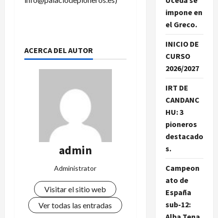
Uceda se
impone en
el Greco.
INICIO DE
ACERCA DEL AUTOR
CURSO
2026/2027
IRT DE
CANDANC
HU: 3
pioneros
destacado
admin
s.
Campeon
Administrator
ato de
Visitar el sitio web
España
sub-12:
Ver todas las entradas
Alba Tena