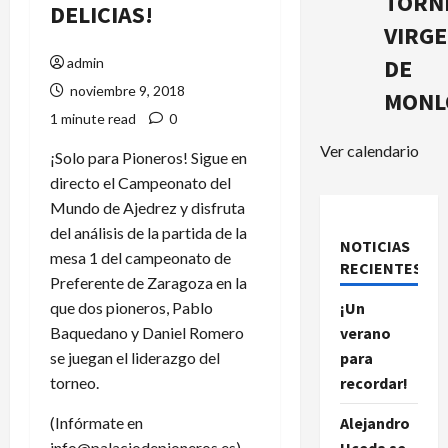
TORN
DELICIAS!
VIRG
DE
admin
noviembre 9, 2018
MONL
1 minute read
0
Ver calendario
¡Solo para Pioneros! Sigue en
directo el Campeonato del
Mundo de Ajedrez y disfruta
del análisis de la partida de la
NOTICIAS
mesa 1 del campeonato de
RECIENTES.
Preferente de Zaragoza en la
que dos pioneros, Pablo
¡Un
Baquedano y Daniel Romero
verano
se juegan el liderazgo del
para
torneo.
recordar!
(Infórmate en
Alejandro
info@palaciodepioneros.es)