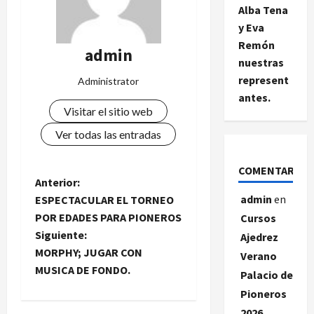
Alba Tena
y Eva
Remón
admin
nuestras
represent
Administrator
antes.
Visitar el sitio web
Ver todas las entradas
COMENTARIOS
N
Anterior:
admin
en
ESPECTACULAR EL TORNEO
a
POR EDADES PARA PIONEROS
Cursos
Siguiente:
Ajedrez
v
MORPHY; JUGAR CON
Verano
e
MUSICA DE FONDO.
Palacio de
Pioneros
g
2026