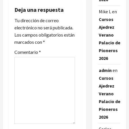
a
Deja una respuesta
Mike L
en
c
Cursos
Tu dirección de correo
Ajedrez
electrónico no será publicada.
i
Los campos obligatorios están
Verano
marcados con
*
ó
Palacio de
Pioneros
Comentario
*
n
2026
d
admin
en
Cursos
e
Ajedrez
e
Verano
Palacio de
n
Pioneros
t
2026