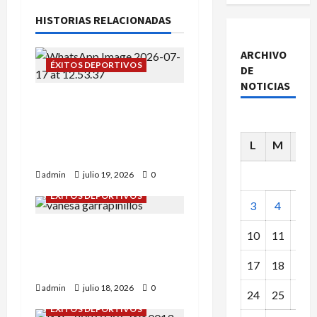
HISTORIAS RELACIONADAS
ARCHIVO
ÉXITOS DEPORTIVOS
DE
NOTICIAS
Campeonato de España
sub-12: Alba Tena y Eva
Remón nuestras
L
M
X
representantes.
admin
julio 19, 2026
0
ÉXITOS DEPORTIVOS
3
4
5
Daniel Olmo y Vanessa
10
11
12
Rodríguez en
17
18
19
Garrapinillos.
admin
julio 18, 2026
0
24
25
26
ÉXITOS DEPORTIVOS