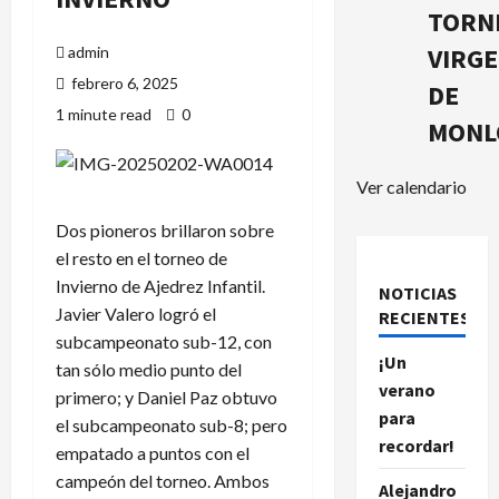
TORN
VIRG
admin
febrero 6, 2025
DE
1 minute read
0
MONL
Ver calendario
Dos pioneros brillaron sobre
el resto en el torneo de
Invierno de Ajedrez Infantil.
NOTICIAS
Javier Valero logró el
RECIENTES.
subcampeonato sub-12, con
¡Un
tan sólo medio punto del
verano
primero; y Daniel Paz obtuvo
para
el subcampeonato sub-8; pero
recordar!
empatado a puntos con el
campeón del torneo. Ambos
Alejandro