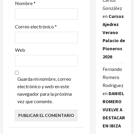
r
Carlos
Nombre
*
González
a
en
Cursos
d
Ajedrez
Correo electrónico
*
Verano
a
Palacio de
s
Pioneros
Web
2026
Fernando
Romero
Guarda mi nombre, correo
Rodriguez
electrónico y web en este
en
DANIEL
navegador para la próxima
vez que comente.
ROMERO
VUELVE A
DESTACAR
EN IBIZA