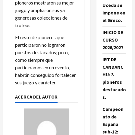
pioneros mostraron su mejor
Uceda se
juego y ampliaron sus ya
impone en
generosas colecciones de
el Greco.
trofeos.
INICIO DE
El resto de pioneros que
CURSO
participaron no lograron
2026/2027
puestos destacados; pero,
IRT DE
como siempre que
CANDANC
participamos en un evento,
HU: 3
habrán conseguido fortalecer
pioneros
sus juego y carácter.
destacado
ACERCA DEL AUTOR
s.
Campeon
ato de
España
sub-12: