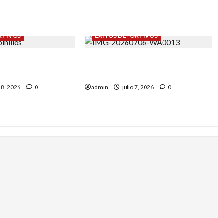
RTIVOS
ÉXITOS DEPORTIVOS
y Vanessa
Campeonato de España sub-8:
Garrapinillos.
Roberto Casas nos representó.
 18, 2026
0
admin
julio 7, 2026
0