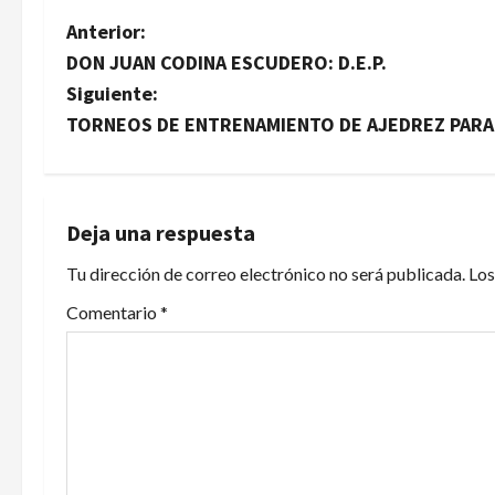
N
Anterior:
DON JUAN CODINA ESCUDERO: D.E.P.
a
Siguiente:
v
TORNEOS DE ENTRENAMIENTO DE AJEDREZ PARA
e
g
Deja una respuesta
a
Tu dirección de correo electrónico no será publicada.
Los
c
Comentario
*
i
ó
n