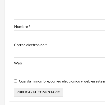
d
e
e
Nombre
*
n
t
Correo electrónico
*
r
a
Web
d
a
Guarda mi nombre, correo electrónico y web en este 
s