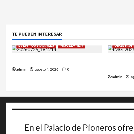
TE PUEDEN INTERESAR
EVENTOS SOCIALES
MISCELÁNEA
Uncategori
¡Un verano para recordar!
Alejandro 
Greco.
admin
agosto 4, 2026
0
admin
ag
En el Palacio de Pioneros ofre