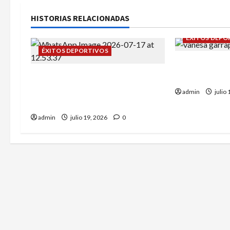
HISTORIAS RELACIONADAS
ÉXITOS DEPO
ÉXITOS DEPORTIVOS
Daniel Olmo 
Campeonato de España sub-12:
Rodríguez en 
Alba Tena y Eva Remón nuestras
admin
julio
representantes.
admin
julio 19, 2026
0