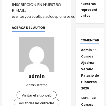
nuestras
INSCRIPCIÓN EN NUESTRO
represent
E-MAIL:
antes.
eventosycursos@palaciodepioneros.es
ACERCA DEL AUTOR
COMENTARIOS
admin
en
Cursos
Ajedrez
Verano
admin
Palacio de
Pioneros
Administrator
2026
Visitar el sitio web
Mike L
en
Ver todas las entradas
Cursos