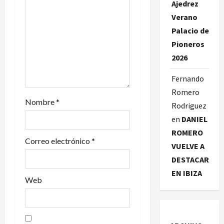
Ajedrez
d
Verano
Palacio de
e
Pioneros
e
2026
n
Fernando
Romero
t
Nombre
*
Rodriguez
r
en
DANIEL
ROMERO
a
Correo electrónico
*
VUELVE A
DESTACAR
d
EN IBIZA
Web
a
s