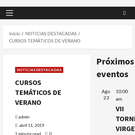
Menú
principal
Inicio
NOTICIAS DESTACADAS
CURSOS TEMÁTICOS DE VERANO
Próximos
NOTICIAS DESTACADAS
eventos
CURSOS
TEMÁTICOS DE
Ago
10:00
23
am
VERANO
VII
TORN
admin
abril 11, 2019
VIRG
1 minute read
0