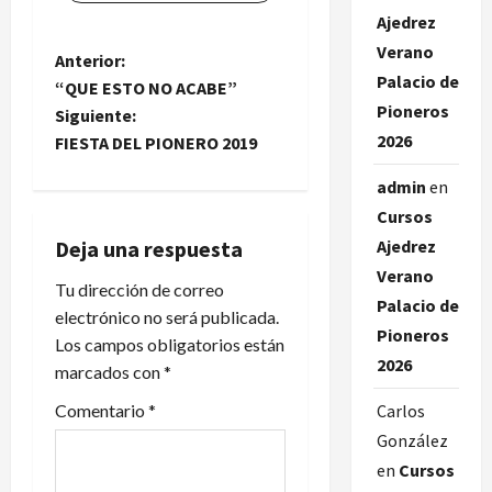
Ajedrez
Verano
N
Anterior:
Palacio de
“QUE ESTO NO ACABE”
a
Pioneros
Siguiente:
2026
FIESTA DEL PIONERO 2019
v
admin
en
e
Cursos
g
Deja una respuesta
Ajedrez
Verano
a
Tu dirección de correo
Palacio de
electrónico no será publicada.
Pioneros
c
Los campos obligatorios están
2026
marcados con
*
i
Comentario
*
Carlos
ó
González
en
Cursos
n