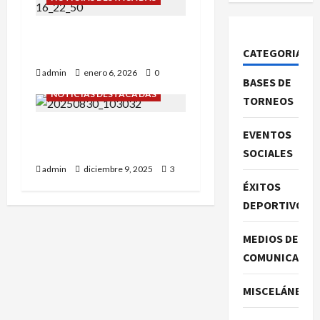
¡GRAN SORTEO PIONERO
2026!
CATEGORIAS
admin
enero 6, 2026
0
BASES DE
NOTICIAS DESTACADAS
TORNEOS
GERARDO PUEYO… OTRO
EVENTOS
CLÁSICO QUE SE VA.
SOCIALES
admin
diciembre 9, 2025
3
ÉXITOS
DEPORTIVOS
MEDIOS DE
COMUNICACIO
MISCELÁNEA