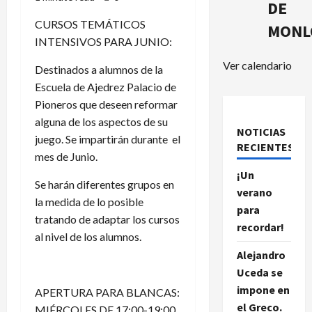
DE
CURSOS TEMÁTICOS
MONL
INTENSIVOS PARA JUNIO:
Ver calendario
Destinados a alumnos de la
Escuela de Ajedrez Palacio de
Pioneros que deseen reformar
alguna de los aspectos de su
NOTICIAS
juego. Se impartirán durante el
RECIENTES.
mes de Junio.
¡Un
Se harán diferentes grupos en
verano
la medida de lo posible
para
tratando de adaptar los cursos
recordar!
al nivel de los alumnos.
Alejandro
Uceda se
impone en
APERTURA PARA BLANCAS:
el Greco.
MIÉRCOLES DE 17:00-19:00