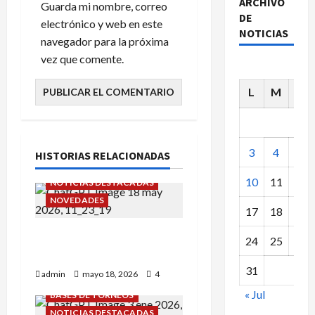
ARCHIVO
Guarda mi nombre, correo
DE
electrónico y web en este
NOTICIAS
navegador para la próxima
vez que comente.
L
M
X
3
4
5
HISTORIAS RELACIONADAS
10
11
12
NOTICIAS DESTACADAS
NOVEDADES
17
18
19
Cursos Ajedrez Verano
24
25
26
Palacio de Pioneros 2026
31
admin
mayo 18, 2026
4
« Jul
BASES DE TORNEOS
NOTICIAS DESTACADAS