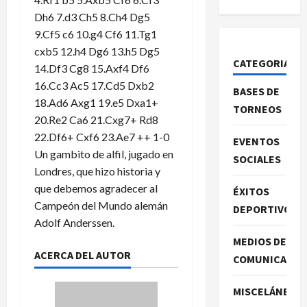
Dh6 7.d3 Ch5 8.Ch4 Dg5
9.Cf5 c6 10.g4 Cf6 11.Tg1
cxb5 12.h4 Dg6 13.h5 Dg5
CATEGORIAS
14.Df3 Cg8 15.Axf4 Df6
16.Cc3 Ac5 17.Cd5 Dxb2
BASES DE
18.Ad6 Axg1 19.e5 Dxa1+
TORNEOS
20.Re2 Ca6 21.Cxg7+ Rd8
22.Df6+ Cxf6 23.Ae7 ++ 1-0
EVENTOS
Un gambito de alfil, jugado en
SOCIALES
Londres, que hizo historia y
que debemos agradecer al
ÉXITOS
Campeón del Mundo alemán
DEPORTIVOS
Adolf Anderssen.
MEDIOS DE
ACERCA DEL AUTOR
COMUNICACIO
MISCELÁNEA