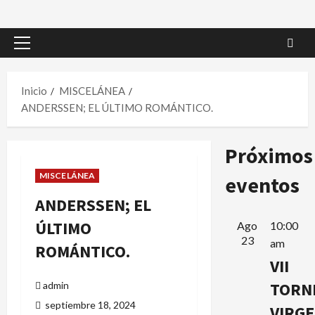
Menú
principal
Inicio
MISCELÁNEA
ANDERSSEN; EL ÚLTIMO ROMÁNTICO.
Próximos
MISCELÁNEA
eventos
ANDERSSEN; EL
ÚLTIMO
Ago
10:00
23
am
ROMÁNTICO.
VII
TORN
admin
septiembre 18, 2024
VIRG