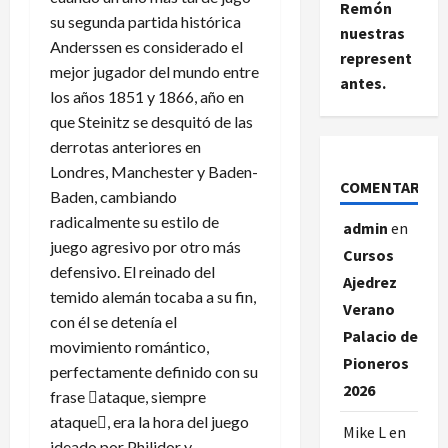
Remón
su segunda partida histórica
nuestras
Anderssen es considerado el
represent
mejor jugador del mundo entre
antes.
los años 1851 y 1866, año en
que Steinitz se desquitó de las
derrotas anteriores en
Londres, Manchester y Baden-
COMENTARIOS
Baden, cambiando
radicalmente su estilo de
admin
en
juego agresivo por otro más
Cursos
defensivo. El reinado del
Ajedrez
temido alemán tocaba a su fin,
Verano
con él se detenía el
Palacio de
movimiento romántico,
Pioneros
perfectamente definido con su
2026
frase ataque, siempre
ataque, era la hora del juego
Mike L
en
ideado por Philidor y