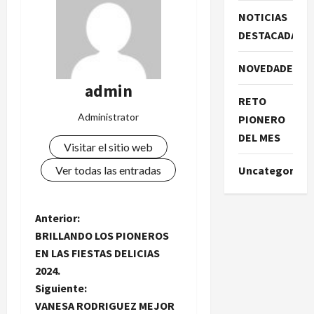
NOTICIAS
DESTACADAS
NOVEDADES
admin
RETO
Administrator
PIONERO
DEL MES
Visitar el sitio web
Ver todas las entradas
Uncategorize
N
Anterior:
BRILLANDO LOS PIONEROS
a
EN LAS FIESTAS DELICIAS
2024.
v
Siguiente:
e
VANESA RODRIGUEZ MEJOR