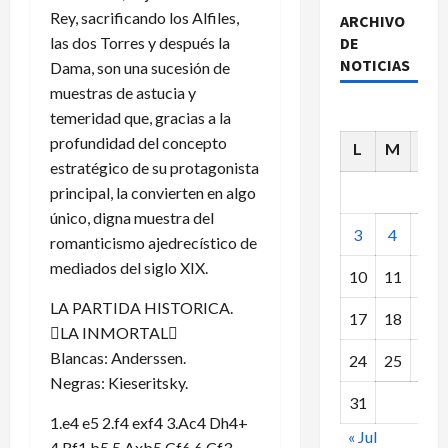
Rey, sacrificando los Alfiles,
ARCHIVO
las dos Torres y después la
DE
NOTICIAS
Dama, son una sucesión de
muestras de astucia y
temeridad que, gracias a la
profundidad del concepto
L
M
X
estratégico de su protagonista
principal, la convierten en algo
único, digna muestra del
3
4
5
romanticismo ajedrecístico de
mediados del siglo XIX.
10
11
12
LA PARTIDA HISTORICA.
17
18
19
LA INMORTAL
Blancas: Anderssen.
24
25
26
Negras: Kieseritsky.
31
1.e4 e5 2.f4 exf4 3.Ac4 Dh4+
« Jul
4.Rf1 b5 5.Axb5 Cf6 6.Cf3