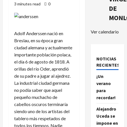
3 minutes read
0
DE
MONL
Ver calendario
Adolf Anderssen nació en
Breslau, en su época gran
ciudad alemana y actualmente
importante población polaca,
NOTICIAS
el día 6 de agosto de 1818. A
RECIENTES.
orillas del río Oder, aprendió
de su padre a jugar al ajedrez.
¡Un
La industrial ciudad germana
verano
no podía saber que aquel
para
pequeño muchacho de
recordar!
cabellos oscuros terminaría
Alejandro
siendo uno de los artistas del
Uceda se
tablero más respetados de
impone en
todos los tiempos. Nadie