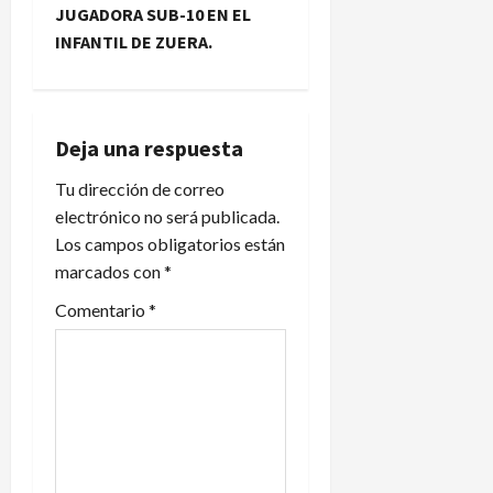
JUGADORA SUB-10 EN EL
g
INFANTIL DE ZUERA.
a
c
Deja una respuesta
i
Tu dirección de correo
electrónico no será publicada.
ó
Los campos obligatorios están
n
marcados con
*
d
Comentario
*
e
e
n