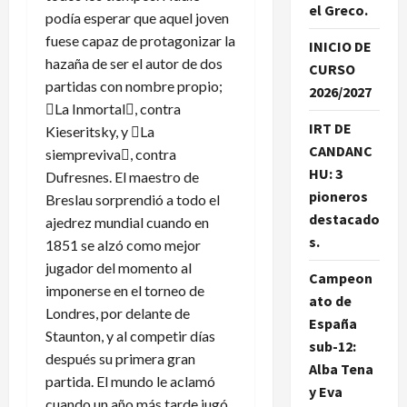
el Greco.
podía esperar que aquel joven
fuese capaz de protagonizar la
INICIO DE
hazaña de ser el autor de dos
CURSO
partidas con nombre propio;
2026/2027
La Inmortal, contra
IRT DE
Kieseritsky, y La
CANDANC
siempreviva, contra
HU: 3
Dufresnes. El maestro de
pioneros
Breslau sorprendió a todo el
destacado
ajedrez mundial cuando en
s.
1851 se alzó como mejor
jugador del momento al
Campeon
imponerse en el torneo de
ato de
Londres, por delante de
España
Staunton, y al competir días
sub-12:
después su primera gran
Alba Tena
partida. El mundo le aclamó
y Eva
cuando un año más tarde jugó