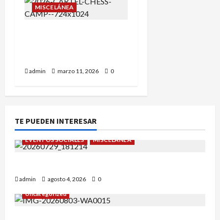
MISCELÁNEA
III CAMPAMENTO DE
VERANO PIONERO CON
BALOO!!
admin
marzo 11, 2026
0
TE PUEDEN INTERESAR
EVENTOS SOCIALES
MISCELÁNEA
¡Un verano para recordar!
admin
agosto 4, 2026
0
Uncategorized
Alejandro Uceda se impone en el Greco.