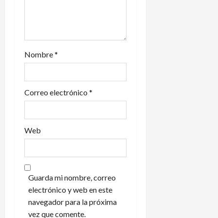
t
r
a
Nombre
*
d
a
Correo electrónico
*
s
Web
Guarda mi nombre, correo
electrónico y web en este
navegador para la próxima
vez que comente.