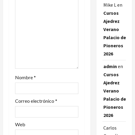
d
Mike L
en
Cursos
e
Ajedrez
e
Verano
Palacio de
n
Pioneros
t
2026
r
admin
en
Cursos
a
Nombre
*
Ajedrez
d
Verano
Palacio de
Correo electrónico
*
a
Pioneros
s
2026
Web
Carlos