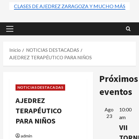
CLASES DE AJEDREZ ZARAGOZA Y MUCHO MÁS
Menú
principal
Inicio
NOTICIAS DESTACADAS
AJEDREZ TERAPÉUTICO PARA NIÑOS
Próximos
NOTICIAS DESTACADAS
eventos
AJEDREZ
TERAPÉUTICO
Ago
10:00
23
am
PARA NIÑOS
VII
TORN
admin