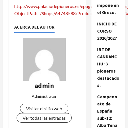
impone en
http://www.palaciodepioneros.es/epages/64748588.sf/es
el Greco.
ObjectPath=/Shops/64748588/Products/%22AJED
INICIO DE
ACERCA DEL AUTOR
CURSO
2026/2027
IRT DE
CANDANC
HU: 3
pioneros
destacado
admin
s.
Administrator
Campeon
ato de
Visitar el sitio web
España
Ver todas las entradas
sub-12:
Alba Tena