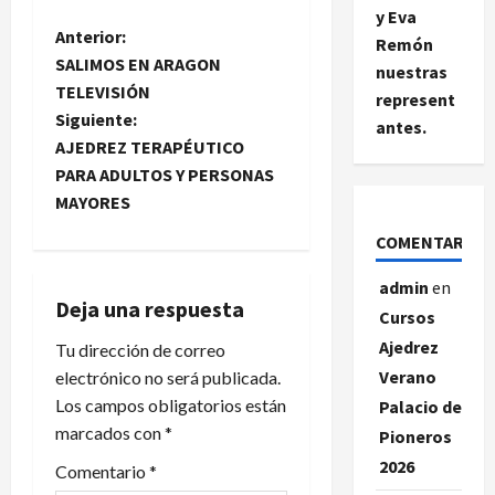
y Eva
N
Anterior:
Remón
SALIMOS EN ARAGON
nuestras
a
TELEVISIÓN
represent
Siguiente:
antes.
v
AJEDREZ TERAPÉUTICO
e
PARA ADULTOS Y PERSONAS
MAYORES
g
COMENTARIOS
a
admin
en
Deja una respuesta
c
Cursos
Ajedrez
Tu dirección de correo
i
Verano
electrónico no será publicada.
Los campos obligatorios están
ó
Palacio de
marcados con
*
Pioneros
n
2026
Comentario
*