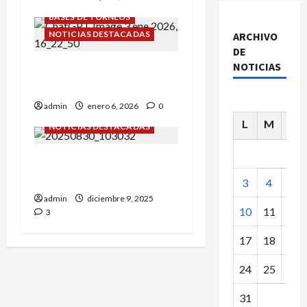
BASES DE TORNEOS
NOTICIAS DESTACADAS
ARCHIVO
DE
NOTICIAS
¡GRAN SORTEO PIONERO
2026!
admin
enero 6, 2026
0
L
M
X
NOTICIAS DESTACADAS
GERARDO PUEYO… OTRO
CLÁSICO QUE SE VA.
3
4
5
admin
diciembre 9, 2025
10
11
12
3
17
18
19
24
25
26
31