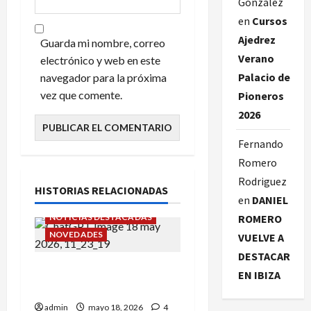
González
en
Cursos
Ajedrez
Guarda mi nombre, correo
Verano
electrónico y web en este
Palacio de
navegador para la próxima
vez que comente.
Pioneros
2026
Fernando
Romero
Rodriguez
HISTORIAS RELACIONADAS
en
DANIEL
NOTICIAS DESTACADAS
ROMERO
NOVEDADES
VUELVE A
DESTACAR
Cursos Ajedrez Verano
EN IBIZA
Palacio de Pioneros 2026
admin
mayo 18, 2026
4