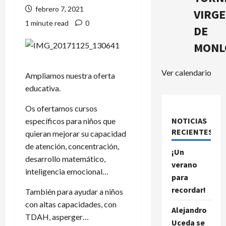
febrero 7, 2021
VIRG
1 minute read
0
DE
MONL
Ver calendario
Ampliamos nuestra oferta
educativa.
Os ofertamos cursos
NOTICIAS
específicos para niños que
RECIENTES.
quieran mejorar su capacidad
de atención, concentración,
¡Un
desarrollo matemático,
verano
inteligencia emocional…
para
recordar!
También para ayudar a niños
con altas capacidades, con
Alejandro
TDAH, asperger…
Uceda se