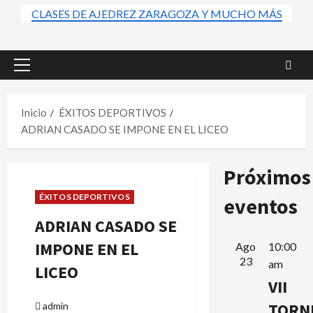
CLASES DE AJEDREZ ZARAGOZA Y MUCHO MÁS
Menú
principal
Inicio
ÉXITOS DEPORTIVOS
ADRIAN CASADO SE IMPONE EN EL LICEO
Próximos
ÉXITOS DEPORTIVOS
eventos
ADRIAN CASADO SE
IMPONE EN EL
Ago
10:00
23
am
LICEO
VII
TORN
admin