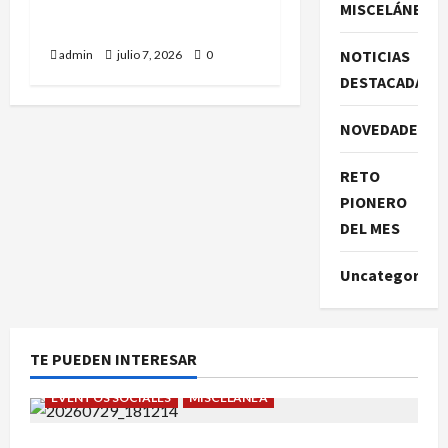
sub-8: Roberto Casas nos
MISCELÁNEA
representó.
NOTICIAS
admin
julio 7, 2026
0
DESTACADAS
NOVEDADES
RETO
PIONERO
DEL MES
Uncategorize
TE PUEDEN INTERESAR
EVENTOS SOCIALES
MISCELÁNEA