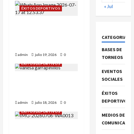
« Jul
ÉXITOS DEPORTIVOS
Campeonato de España
sub-12: Alba Tena y Eva
CATEGORIAS
Remón nuestras
representantes.
BASES DE
admin
julio 19, 2026
0
TORNEOS
ÉXITOS DEPORTIVOS
EVENTOS
Daniel Olmo y Vanessa
SOCIALES
Rodríguez en
ÉXITOS
Garrapinillos.
DEPORTIVOS
admin
julio 18, 2026
0
ÉXITOS DEPORTIVOS
MEDIOS DE
COMUNICACIO
Campeonato de España