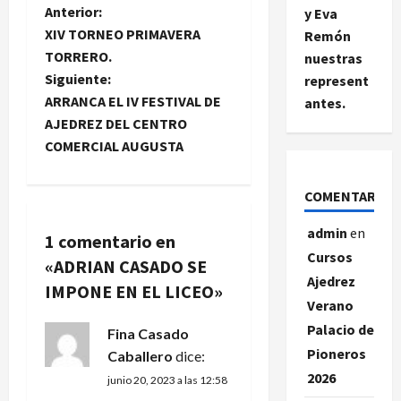
N
Anterior:
y Eva
XIV TORNEO PRIMAVERA
Remón
a
TORRERO.
nuestras
Siguiente:
represent
v
ARRANCA EL IV FESTIVAL DE
antes.
e
AJEDREZ DEL CENTRO
COMERCIAL AUGUSTA
g
COMENTARIOS
a
admin
en
c
1 comentario en
Cursos
«
ADRIAN CASADO SE
i
Ajedrez
IMPONE EN EL LICEO
»
Verano
ó
Palacio de
Fina Casado
n
Pioneros
Caballero
dice:
2026
junio 20, 2023 a las 12:58
d