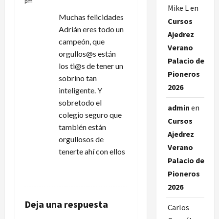
pm
Mike L
en
e
Muchas felicidades
Cursos
Adrián eres todo un
e
Ajedrez
campeón, que
Verano
n
orgullos@s están
Palacio de
los ti@s de tener un
Pioneros
t
sobrino tan
2026
inteligente. Y
r
sobretodo el
admin
en
colegio seguro que
a
Cursos
también están
Ajedrez
d
orgullosos de
Verano
tenerte ahí con ellos
a
Palacio de
RESPONDER
Pioneros
s
2026
Deja una respuesta
Carlos