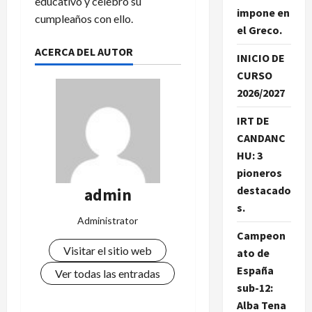
educativo y celebró su
impone en
cumpleaños con ello.
el Greco.
ACERCA DEL AUTOR
INICIO DE
CURSO
2026/2027
IRT DE
CANDANC
HU: 3
pioneros
destacado
admin
s.
Administrator
Campeon
Visitar el sitio web
ato de
España
Ver todas las entradas
sub-12:
Alba Tena